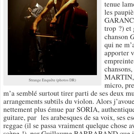
tenue lamé
les paupiè
GARANCE,
trop ?) et
G
chanson
qui ne m’
apporter 
empreinte
chansons,
MARTIN, d
Strange Enquête (photos DR)
micro, pre
m’a semblé surtout tirer parti de ses deux mu
arrangements subtils du violon. Alors j’avoue
nettement plus émue par SORIA, authentique 
guitare, par les arabesques de sa voix, ses es
reggae (il se passa vraiment quelque chose ave
scène !), par Guillaume BARRABAND que j’a