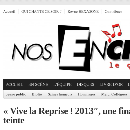
Accueil
QUI CHANTE CE SOIR ?
Revue HEXAGONE
Contribuer
ACCUEIL
EN SCÈNE
L'ÉQUIPE
DISQUES
LIVRE D’OR
Jeune public
Biblio
Saines humeurs
Hommages
Merci Collègues
« Vive la Reprise ! 2013″, une fin
teinte