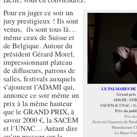
Pour en juger ce soir un
jury prestigieux ! Ils sont
venus, ils sont tous là…
même ceux de Suisse et
de Belgique. Autour du
président Gérard Morel,
impressionnant plateau
de diffuseurs, patrons de
salles, festivals auxquels
s’ajoutent l’ADAMI qui,
LE PALMARES DE 
annonce ce soir même un
Grand prix
ADAMI : S
prix à la même hauteur
SACEM & UNAC : 
que le GRAND PRIX, à
Prix du pub
Prix de
savoir 2000 €, la SACEM
Festival Chansons de Pa
et l’UNAC… Autant dire
Manufacture 
Le Mans Cit
qu’un passage sur la