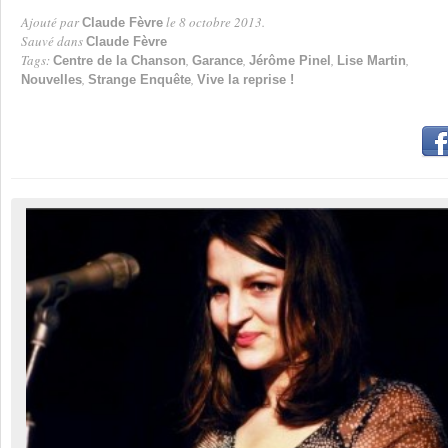
Ajouté par
le 8 octobre 2013.
Claude Fèvre
Par
Sauvé dans
Claude Fèvre
Tags:
,
,
,
,
Centre de la Chanson
Garance
Jérôme Pinel
Lise Martin
,
,
Nouvelles
Strange Enquête
Vive la reprise !