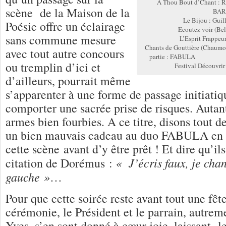
A Thou Bout d’Chant : R
scène de la Maison de la
BAR
Le Bijou : Gu
Poésie offre un éclairage
Ecoutez voir (Be
sans commune mesure
L’Esprit Frappe
Chants de Gouttière (Chaumo
avec tout autre concours
partie : FABULA E
ou tremplin d’ici et
Festival Découvr
d’ailleurs, pourrait même
s’apparenter à une forme de passage initiatiqu
comporter une sacrée prise de risques. Autant
armes bien fourbies. A ce titre, disons tout de
un bien mauvais cadeau au duo FABULA en l
cette scène avant d’y être prêt ! Et dire qu’ils
« J’écris faux, je cha
citation de Dorémus :
gauche »
…
Pour que cette soirée reste avant tout une fête
cérémonie, le Président et le parrain, autr
Yves, s’en sont donné à cœur joie, laissant l