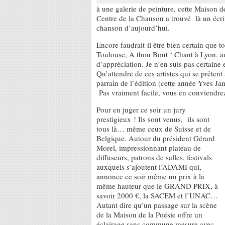
à une galerie de peinture, cette Maison d
Centre de la Chanson a trouvé là un écrin
chanson d’aujourd’hui.
Encore faudrait-il être bien certain que 
Toulouse, A thou Bout ‘ Chant à Lyon, a
d’appréciation. Je n’en suis pas certaine e
Qu’attendre de ces artistes qui se prêten
parrain de l’édition (cette année Yves Jam
Pas vraiment facile, vous en conviendre
Pour en juger ce soir un jury
prestigieux ! Ils sont venus, ils sont
tous là… même ceux de Suisse et de
Belgique. Autour du président Gérard
Morel, impressionnant plateau de
diffuseurs, patrons de salles, festivals
auxquels s’ajoutent l’ADAMI qui,
annonce ce soir même un prix à la
même hauteur que le GRAND PRIX, à
savoir 2000 €, la SACEM et l’UNAC…
Autant dire qu’un passage sur la scène
de la Maison de la Poésie offre un
éclairage sans commune mesure avec