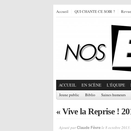
Accueil
QUI CHANTE CE SOIR ?
Revu
ACCUEIL
EN SCÈNE
L'ÉQUIPE
Jeune public
Biblio
Saines humeurs
« Vive la Reprise ! 20
Ajouté par
le 8 octobre 2013.
Claude Fèvre