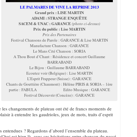
LE PALMARES DE VIVE LA REPRISE 2013
Grand prix : LISE MARTIN
ADAMI : STRANGE ENQUÊTE
SACEM & UNAC : GARANCE
(photo ci-dessus)
Prix du public : Lise MARTIN
Prix des Partenaires
Festival Chansons de Parole : GARANCE & Lise MARTIN
Manufacture Chanson : GARANCE
Le Mans Cité Chanson : SORIA
A Thou Bout d’Chant : Résidence et concert Guillaume
BARRABAND
Le Bijou : Guillaume BARRABAND
Ecoutez voir (Belgique) : Lise MARTIN
L’Esprit Frappeur (Suisse) : GARANCE
Chants de Gouttière (Chaumont) : Hélène PIRIS & SORIA – 1ère
partie : FABULA Edito Musique : GARANCE
Festival Découvrir (Concèze) : GARANCE
 que les changements de plateau ont été de francs moments de
aisir à entendre les gaudrioles, jeux de mots, traits d’esprit
 entendues ? Regardons d’abord l’ensemble du plateau.
rd’hui est bien là avec ses hésitations entre chanson du passé