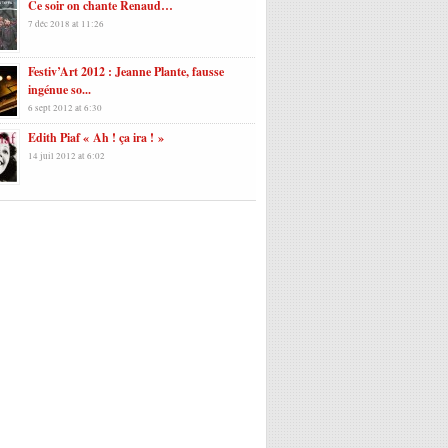
Ce soir on chante Renaud…
7 déc 2018 at 11:26
Festiv’Art 2012 : Jeanne Plante, fausse
ingénue so...
6 sept 2012 at 6:30
Edith Piaf « Ah ! ça ira ! »
14 juil 2012 at 6:02