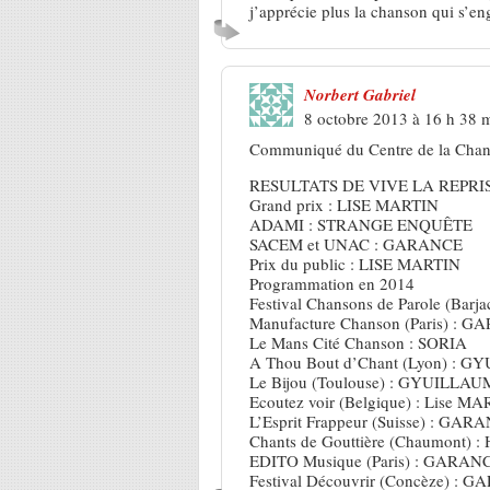
j’apprécie plus la chanson qui s’
Norbert Gabriel
8 octobre 2013 à 16 h 38 
Communiqué du Centre de la Chan
RESULTATS DE VIVE LA REPRIS
Grand prix : LISE MARTIN
ADAMI : STRANGE ENQUÊTE
SACEM et UNAC : GARANCE
Prix du public : LISE MARTIN
Programmation en 2014
Festival Chansons de Parole (Ba
Manufacture Chanson (Paris) : 
Le Mans Cité Chanson : SORIA
A Thou Bout d’Chant (Lyon) 
Le Bijou (Toulouse) : GYUIL
Ecoutez voir (Belgique) : Lise M
L’Esprit Frappeur (Suisse) : GAR
Chants de Gouttière (Chaumont) :
EDITO Musique (Paris) : GARAN
Festival Découvrir (Concèze) : 