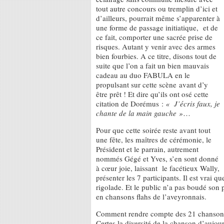
tout autre concours ou tremplin d’ici et
d’ailleurs, pourrait même s’apparenter à
une forme de passage initiatique, et de
ce fait, comporter une sacrée prise de
risques. Autant y venir avec des armes
bien fourbies. A ce titre, disons tout de
suite que l’on a fait un bien mauvais
cadeau au duo FABULA en le
propulsant sur cette scène avant d’y
être prêt ! Et dire qu’ils ont osé cette
citation de Dorémus :
« J’écris faux, je
chante de la main gauche »
…
Pour que cette soirée reste avant tout
une fête, les maîtres de cérémonie, le
Président et le parrain, autrement
nommés Gégé et Yves, s’en sont donné
à cœur joie, laissant le facétieux Wally,
présenter les 7 participants. Il est vrai
rigolade. Et le public n’a pas boudé son pl
en chansons flahs de l’aveyronnais.
Comment rendre compte des 21 chansons
Certes la diversité de la chanson d’aujou