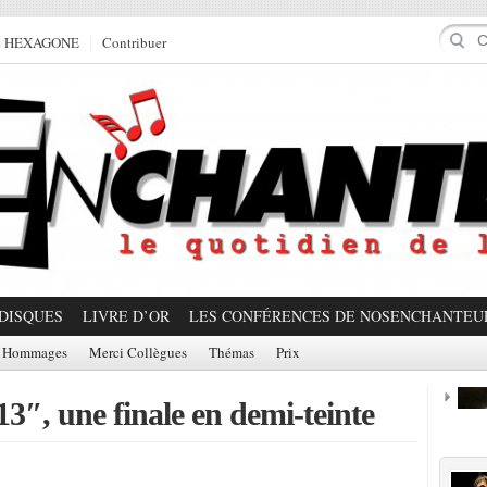
e HEXAGONE
Contribuer
DISQUES
LIVRE D’OR
LES CONFÉRENCES DE NOSENCHANTEU
Hommages
Merci Collègues
Thémas
Prix
13″, une finale en demi-teinte
Prom
Partager!