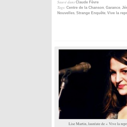
Sauvé dans
Claude Fèvre
Tags:
,
,
Centre de la Chanson
Garance
Jé
,
,
Nouvelles
Strange Enquête
Vive la repr
Lise Martin, lauréate de « Vive la re