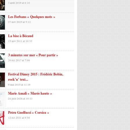
3 août 2019 at 6:10
Les Forbans « Quelques mots »
27 nov 2025 at 5:12
La bise à Bécaud
15 nov 2011 at 10:33
3 minutes sur mer « Pour partir »
20 oct 2017 at 7:00
Festival Dimey 2015 : Frédéric Bobin,
rock’n’ text...
9 mai 2015 at 11:19
Marie Amali « Marée haute »
24 juin 2026 at 10:13
Petru Guelfucci « Corsica »
12 oct 2021 at 9:58