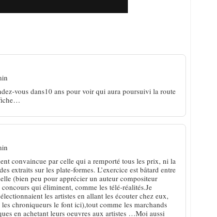
e ! 2013″, une finale en demi-teinte
min
ndez-vous dans10 ans pour voir qui aura poursuivi la route
ffiche…
min
nt convaincue par celle qui a remporté tous les prix, ni la
des extraits sur les plate-formes. L’exercice est bâtard entre
elle (bien peu pour apprécier un auteur compositeur
es concours qui éliminent, comme les télé-réalités.Je
électionnaient les artistes en allant les écouter chez eux,
 les chroniqueurs le font ici),tout comme les marchands
isques en achetant leurs oeuvres aux artistes …Moi aussi