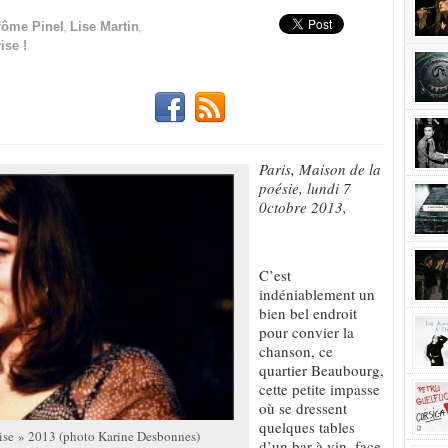
,
,
rôme Pinel
Lise Martin
ise !
Paris, Maison de la
poésie, lundi 7
0ctobre 2013,
C’est
indéniablement un
bien bel endroit
pour convier la
chanson, ce
quartier Beaubourg,
cette petite impasse
où se dressent
quelques tables
prise » 2013 (photo Karine Desbonnes)
d’un bar à vin, face