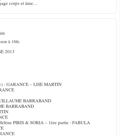
engage corps et âme…
min
son à 16h:
E 2013
rjac) : GARANCE – LISE MARTIN
GARANCE
: GYUILLAUME BARRABAND
LAUME BARRABAND
ARTIN
ANCE
 Hélène PIRIS & SORIA – 1ère partie : FABULA
CE
GARANCE