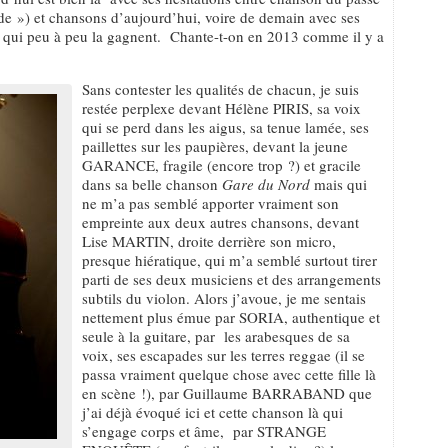
nde ») et chansons d’aujourd’hui, voire de demain avec ses
 qui peu à peu la gagnent. Chante-t-on en 2013 comme il y a
Sans contester les qualités de chacun, je suis
restée perplexe devant Hélène PIRIS, sa voix
qui se perd dans les aigus, sa tenue lamée, ses
paillettes sur les paupières, devant la jeune
GARANCE, fragile (encore trop ?) et gracile
dans sa belle chanson
Gare du Nord
mais qui
ne m’a pas semblé apporter vraiment son
empreinte aux deux autres chansons, devant
Lise MARTIN, droite derrière son micro,
presque hiératique, qui m’a semblé surtout tirer
parti de ses deux musiciens et des arrangements
subtils du violon. Alors j’avoue, je me sentais
nettement plus émue par SORIA, authentique et
seule à la guitare, par les arabesques de sa
voix, ses escapades sur les terres reggae (il se
passa vraiment quelque chose avec cette fille là
en scène !), par Guillaume BARRABAND que
j’ai déjà évoqué ici et cette chanson là qui
s’engage corps et âme, par STRANGE