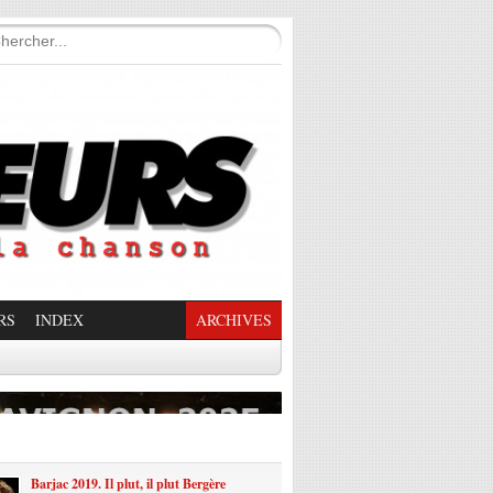
RS
INDEX
ARCHIVES
enade Enchantée
Barjac 2019. Il plut, il plut Bergère