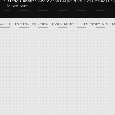
Marie-Christine André dans
Barjac 2026. Les Copines tie
le bon bout
ACCUEIL
EN SCÈNE
INTERVIEWS
LANCER DE DISQUE
LES ÉVÉNEMENTS
PO