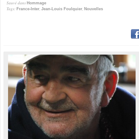
Sauvé dans
Hommage
Tags:
,
,
France-Inter
Jean-Louis Foulquier
Nouvelles