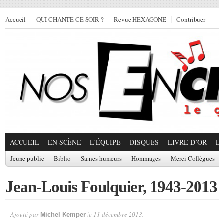
Accueil
QUI CHANTE CE SOIR ?
Revue HEXAGONE
Contribuer
ACCUEIL
EN SCÈNE
L'ÉQUIPE
DISQUES
LIVRE D’OR
Jeune public
Biblio
Saines humeurs
Hommages
Merci Collègues
Jean-Louis Foulquier, 1943-2013
Ajouté par
le 11 décembre 2013.
Michel Kemper
Par