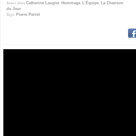
Sauvé dans
,
,
,
Catherine Laugier
Hommage
L'Équipe
La Chanson
du Jour
Tags:
Pierre Perret