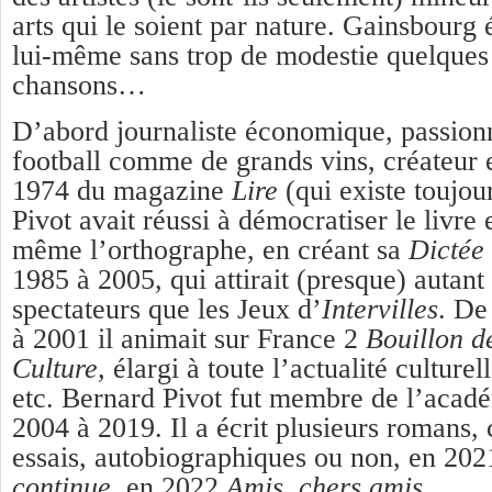
arts qui le soient par nature. Gainsbourg 
lui-même sans trop de modestie quelques
chansons…
D’abord journaliste économique, passion
football comme de grands vins, créateur 
1974 du magazine
Lire
(qui existe toujour
Pivot avait réussi à démocratiser le livre 
même l’orthographe, en créant sa
Dictée
1985 à 2005, qui attirait (presque) autant 
spectateurs que les Jeux d’
Intervilles
. De
à 2001 il animait sur France 2
Bouillon d
Culture,
élargi à toute l’actualité culturel
etc. Bernard Pivot fut membre de l’acad
2004 à 2019. Il a écrit plusieurs romans,
essais, autobiographiques ou non, en 202
continue
, en 2022
Amis, chers amis
.