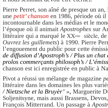
Pierre Perret, son aîné de presque un an, 
une
petit’ chanson
en 1986, période où il 
incontournable dans les médias et le mon
l’époque où il animait
Apostrophes
sur An
siècle,
XX
littéraire qui a marqué le
de 
eme
Ouvrez les guillemets
) à 1990. Pierre Perr
l’engouement du public pour cette émissi
de diffusion d’Apostroph’s /
Plus un chat
prolos commerçants philosoph’s /
L’émiss
chanson est ici enregistrée en public à 
Pivot a réussi un mélange de magazine
p
littéraire dans les domaines les plus vari
/
Nietzsche et la Bruyèr’ »,
Marguerite Du
Soljenitsyne, mais aussi Brassens, Devo
François Mitterrand. Un passage à
Apost