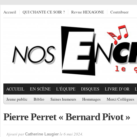
Accueil
QUI CHANTE CE SOIR ?
Revue HEXAGONE
Contribuer
ACCUEIL
EN SCÈNE
L'ÉQUIPE
DISQUES
LIVRE D’OR
Jeune public
Biblio
Saines humeurs
Hommages
Merci Collègues
Pierre Perret « Bernard Pivot »
Ajouté par
le 6 mai 2024.
Catherine Laugier
Par