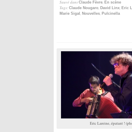
Sauvé dans
,
Claude Fèvre
En scène
Tags:
,
,
Claude Nougaro
David Linx
Eric 
,
,
Marie Sigal
Nouvelles
Pulcinella
Eric Lareine, épatant ! (pho