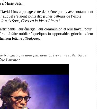
le à Marie Sigal !
ue David Linx a partagé cette deuxième partie, avec notamment
Or
auquel s’étaient joints dix jeunes batteurs de l’
école
c
Je suis Sous
,
C’est ça la Vie
et
Rimes
!
articipants, leur énergie, leur communion et leur travail pour
ont à faire oublier à quelques insupportables grincheux leur
chanson fétiche :
Toulouse
.
le Nougaro que nous puissions insérer sur ce site. On se
Eric Lareine :