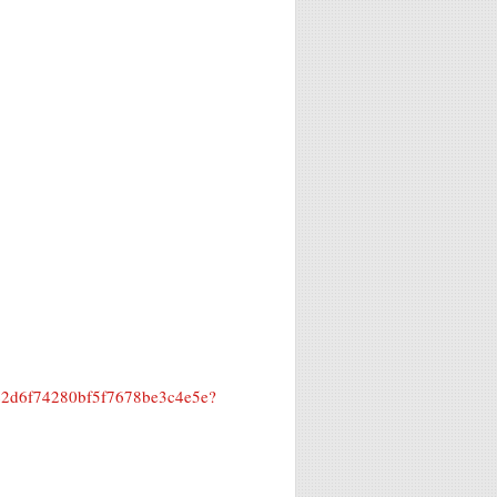
bc2d6f74280bf5f7678be3c4e5e?