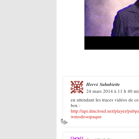
3 Réponses à
De Claude à Nouga
Hervé Suhubiette
24 mars 2014 à 11 h 40 m
en attendant les traces vidéos de c
box :
http://api.dmcloud.net/player/
wmode=opaque