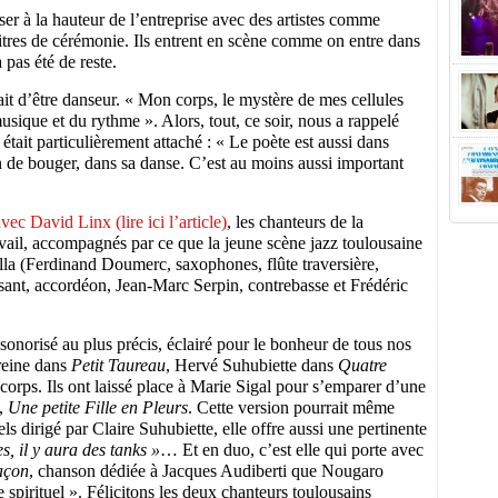
sser à la hauteur de l’entreprise avec des artistes comme
tres de cérémonie. Ils entrent en scène comme on entre dans
 pas été de reste.
ait d’être danseur. « Mon corps, le mystère de mes cellules
sique et du rythme ». Alors, tout, ce soir, nous a rappelé
 était particulièrement attaché : « Le poète est aussi dans
n de bouger, dans sa danse. C’est au moins aussi important
vec David Linx (lire ici l’article)
, les chanteurs de la
vail, accompagnés par ce que la jeune scène jazz toulousaine
lla
(Ferdinand Doumerc, saxophones, flûte traversière,
nt, accordéon, Jean-Marc Serpin, contrebasse et Frédéric
sonorisé au plus précis, éclairé pour le bonheur de tous nos
reine dans
Petit Taureau
, Hervé Suhubiette dans
Quatre
 corps. Ils ont laissé place à Marie Sigal pour s’emparer d’une
e,
Une petite Fille en Pleurs
. Cette version pourrait même
els
dirigé par Claire Suhubiette, elle offre aussi une pertinente
, il y aura des tanks »
… Et en duo, c’est elle qui porte avec
açon
, chanson dédiée à Jacques Audiberti que Nougaro
spirituel ». Félicitons les deux chanteurs toulousains