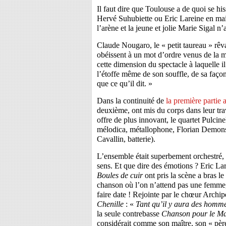
Il faut dire que Toulouse a de quoi se hi
Hervé Suhubiette
ou
Eric Lareine
en mai
l’arène et la jeune et jolie
Marie Sigal
n’a
Claude Nougaro, le « petit taureau » rêv
obéissent à un mot d’ordre venus de la mu
cette dimension du spectacle à laquelle il
l’étoffe même de son souffle, de sa faço
que ce qu’il dit. »
Dans la continuité de
la première partie a
deuxième, ont mis du corps dans leur tra
offre de plus innovant, le quartet
Pulcine
mélodica, métallophone, Florian Demonsa
Cavallin, batterie).
L’ensemble était superbement orchestré, 
sens. Et que dire des émotions ? Eric La
Boules de cuir
ont pris la scène a bras le
chanson où l’on n’attend pas une femm
faire date ! Rejointe par le chœur
Archip
Chenille
: «
Tant qu’il y aura des hommes
la seule contrebasse
Chanson pour le M
considérait comme son maître, son « père 