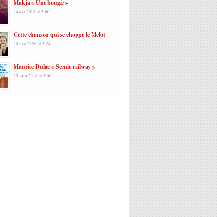
Makja « Une bougie »
14 avr 2018 at 5:00
Cette chanson qui se choppe le Melot
30 mar 2020 at 5:24
Maurice Dulac « Scenic railway »
25 juin 2018 at 5:00