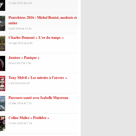
17 juil 2023 at 6:54
Pourchères 2016 : Michel Boutet, modeste et
entier
4 juil 2016 at 12:41
Charles Dumont « L’or du temps »
10 sept 2012 at 6:00
Juniore « Panique »
20 avr 2017 at 7:00
Tony Melvil « Les miroirs à l’envers »
1 avr 2014 at 6:29
Parcours-santé avec Isabelle Mayereau
12 mai 2016 at 7:51
Coline Malice « Poulidor »
13 nov 2019 at 7:28