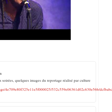
ro, un concert de folie
in
es soirées, quelques images du reportage réalisé par culture
pubpage/4e709e80f325e11e5f000025/532c559e06361d02c630e56b/dcfba