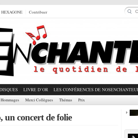
e HEXAGONE
Contribuer
DISQUES
LIVRE D’OR
LES CONFÉRENCES DE NOSENCHANTEU
Hommages
Merci Collègues
Thémas
Prix
 un concert de folie
Prom
Partager!