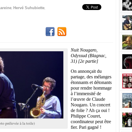
,
,
Lareine
Hervé Suhubiette
Nuit Nougaro,
Odyssud (Blagnac,
31)
[2e partie]
On annonçait du
partage, des mélanges
étonnants et détonants
pour rendre hommage
à l’immensité de
l’œuvre de Claude
Nougaro. Un concert
de folie ? Ah ça oui !
Philippe Couret,
coordinateur peut être
to prélevée à la toile)
fier. Pari gagné !