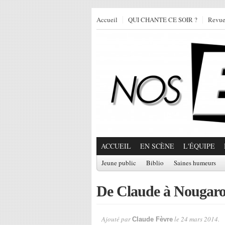
Accueil
QUI CHANTE CE SOIR ?
Revu
ACCUEIL
EN SCÈNE
L'ÉQUIPE
Jeune public
Biblio
Saines humeurs
De Claude à Nougaro,
Ajouté par
le 24 mars 2014.
Claude Fèvre