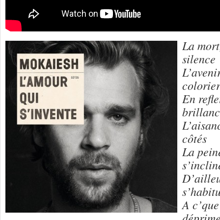
La mort,
silence
L’avenir
colorie
En refle
brillan
L’aisanc
côtés
La pein
s’inclin
D’aille
s’habit
A c’que
déprime