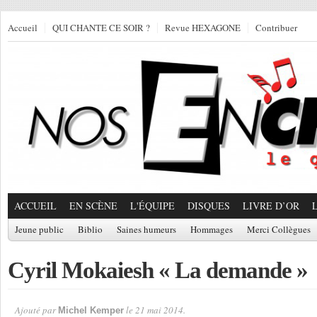
Accueil
QUI CHANTE CE SOIR ?
Revue HEXAGONE
Contribuer
ACCUEIL
EN SCÈNE
L'ÉQUIPE
DISQUES
LIVRE D’OR
Jeune public
Biblio
Saines humeurs
Hommages
Merci Collègues
Cyril Mokaiesh « La demande »
Ajouté par
le 21 mai 2014.
Michel Kemper
Par