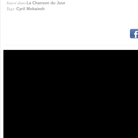
Sauvé dans
La Chanson du Jour
Tags:
Cyril Mokaiesh