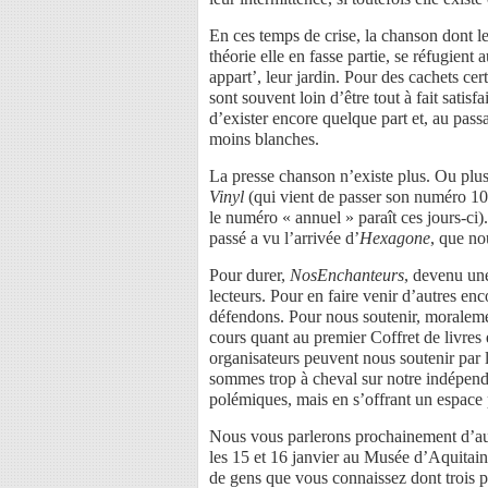
En ces temps de crise, la chanson dont l
théorie elle en fasse partie, se réfugien
appart’, leur jardin. Pour des cachets cer
sont souvent loin d’être tout à fait satis
d’exister encore quelque part et, au pas
moins blanches.
La presse chanson n’existe plus. Ou plus
Vinyl
(qui vient de passer son numéro 100
le numéro « annuel » paraît ces jours-ci).
passé a vu l’arrivée d’
Hexagone
, que no
Pour durer,
NosEnchanteurs
, devenu une
lecteurs. Pour en faire venir d’autres en
défendons. Pour nous soutenir, moralemen
cours quant au premier Coffret de livres 
organisateurs peuvent nous soutenir par l
sommes trop à cheval sur notre indépend
polémiques, mais en s’offrant un espace p
Nous vous parlerons prochainement d’aut
les 15 et 16 janvier au Musée d’Aquitai
de gens que vous connaissez dont trois