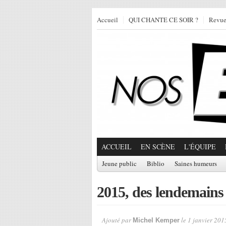
Accueil
QUI CHANTE CE SOIR ?
Revu
ACCUEIL
EN SCÈNE
L'ÉQUIPE
Jeune public
Biblio
Saines humeurs
2015, des lendemains
Ajouté par
le 1 janvier 201
Michel Kemper