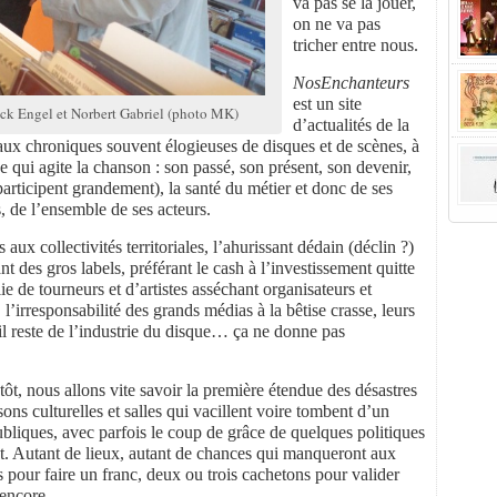
va pas se la jouer,
on ne va pas
tricher entre nous.
NosEnchanteurs
est un site
ick Engel et Norbert Gabriel (photo MK)
d’actualités de la
 aux chroniques souvent élogieuses de disques et de scènes, à
e qui agite la chanson : son passé, son présent, son devenir,
 participent grandement), la santé du métier et donc de ses
als, de l’ensemble de ses acteurs.
 collectivités territoriales, l’ahurissant dédain (déclin ?)
nt des gros labels, préférant le cash à l’investissement quitte
lie de tourneurs et d’artistes asséchant organisateurs et
’irresponsabilité des grands médias à la bêtise crasse, leurs
’il reste de l’industrie du disque… ça ne donne pas
tôt, nous allons vite savoir la première étendue des désastres
sons culturelles et salles qui vacillent voire tombent d’un
ubliques, avec parfois le coup de grâce de quelques politiques
nt. Autant de lieux, autant de chances qui manqueront aux
 pour faire un franc, deux ou trois cachetons pour valider
 encore.