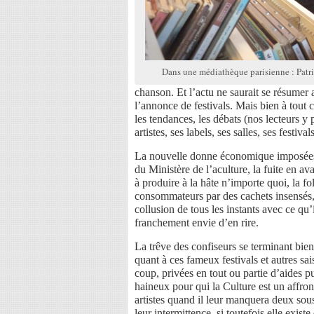
Dans une médiathèque parisienne : Patr
chanson. Et l’actu ne saurait se résumer
l’annonce de festivals. Mais bien à tout c
les tendances, les débats (nos lecteurs y
artistes, ses labels, ses salles, ses festiv
La nouvelle donne économique imposées aux
du Ministère de l’aculture, la fuite en ava
à produire à la hâte n’importe quoi, la fo
consommateurs par des cachets insensés, l
collusion de tous les instants avec ce qu
franchement envie d’en rire.
La trêve des confiseurs se terminant bien
quant à ces fameux festivals et autres sai
coup, privées en tout ou partie d’aides p
haineux pour qui la Culture est un affro
artistes quand il leur manquera deux sous
leur intermittence, si toutefois elle existe