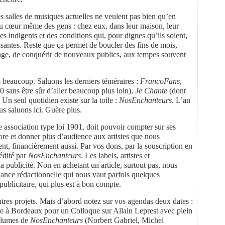
es salles de musiques actuelles ne veulent pas bien qu’en
t au cœur même des gens : chez eux, dans leur maison, leur
tes indigents et des conditions qui, pour dignes qu’ils soient,
faisantes. Reste que ça permet de boucler des fins de mois,
sage, de conquérir de nouveaux publics, aux tempes souvent
 beaucoup. Saluons les derniers téméraires :
FrancoFans
,
 sans être sûr d’aller beaucoup plus loin),
Je Chante
(dont
 Un seul quotidien existe sur la toile :
NosEnchanteurs
. L’an
us saluons ici. Guère plus.
 association type loi 1901, doit pouvoir compter sur ses
core et donner plus d’audience aux artistes que nous
t, financièrement aussi. Par vos dons, par la souscription en
édité par
NosEnchanteurs
. Les labels, artistes et
a publicité. Non en achetant un article, surtout pas, nous
ance rédactionnelle qui nous vaut parfois quelques
ublicitaire, qui plus est à bon compte.
res projets. Mais d’abord notez sur vos agendas deux dates :
ne à Bordeaux pour un Colloque sur Allain Leprest avec plein
 plumes de
NosEnchanteurs
(Norbert Gabriel, Michel