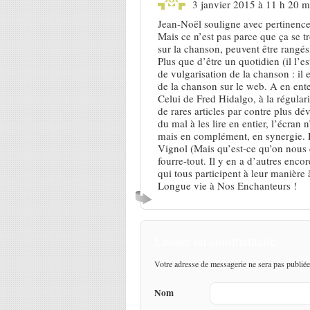
3 janvier 2015 à 11 h 20 m
Jean-Noël souligne avec pertinence 
Mais ce n’est pas parce que ça se tr
sur la chanson, peuvent être rangés
Plus que d’être un quotidien (il l’e
de vulgarisation de la chanson : il e
de la chanson sur le web. A en entend
Celui de Fred Hidalgo, à la régularit
de rares articles par contre plus dé
du mal à les lire en entier, l’écran
mais en complément, en synergie. P
Vignol (Mais qu’est-ce qu’on nous
fourre-tout. Il y en a d’autres en
qui tous participent à leur manière
Longue vie à Nos Enchanteurs !
Laisser un commentaire
Votre adresse de messagerie ne sera pas publiée
Nom