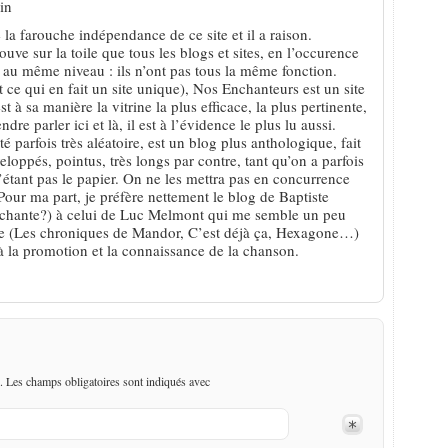
in
la farouche indépendance de ce site et il a raison.
ouve sur la toile que tous les blogs et sites, en l’occurence
 au même niveau : ils n’ont pas tous la même fonction.
st ce qui en fait un site unique), Nos Enchanteurs est un site
st à sa manière la vitrine la plus efficace, la plus pertinente,
re parler ici et là, il est à l’évidence le plus lu aussi.
é parfois très aléatoire, est un blog plus anthologique, fait
veloppés, pointus, très longs par contre, tant qu’on a parfois
 n’étant pas le papier. On ne les mettra pas en concurrence
our ma part, je préfère nettement le blog de Baptiste
 chante?) à celui de Luc Melmont qui me semble un peu
core (Les chroniques de Mandor, C’est déjà ça, Hexagone…)
 à la promotion et la connaissance de la chanson.
. Les champs obligatoires sont indiqués avec