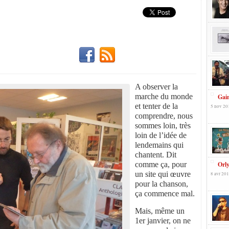
A observer la
marche du monde
Gai
et tenter de la
5 nov 20
comprendre, nous
sommes loin, très
loin de l’idée de
lendemains qui
chantent. Dit
comme ça, pour
Orly
un site qui œuvre
8 avr 201
pour la chanson,
ça commence mal.
Mais, même un
1er janvier, on ne