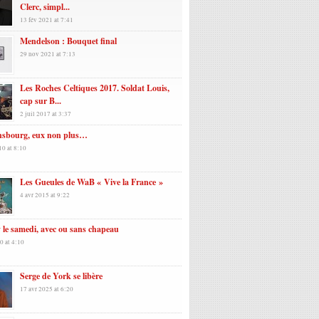
Clerc, simpl...
13 fév 2021 at 7:41
Mendelson : Bouquet final
29 nov 2021 at 7:13
Les Roches Celtiques 2017. Soldat Louis,
cap sur B...
2 juil 2017 at 3:37
nsbourg, eux non plus…
10 at 8:10
Les Gueules de WaB « Vive la France »
4 avr 2015 at 9:22
 le samedi, avec ou sans chapeau
0 at 4:10
Serge de York se libère
17 avr 2025 at 6:20