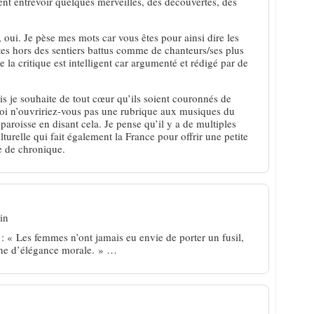
vent entrevoir quelques merveilles, des découvertes, des
, oui. Je pèse mes mots car vous êtes pour ainsi dire les
stes hors des sentiers battus comme de chanteurs/ses plus
 la critique est intelligent car argumenté et rédigé par de
is je souhaite de tout cœur qu’ils soient couronnés de
i n’ouvririez-vous pas une rubrique aux musiques du
roisse en disant cela. Je pense qu’il y a de multiples
turelle qui fait également la France pour offrir une petite
e de chronique.
in
: « Les femmes n’ont jamais eu envie de porter un fusil,
ne d’élégance morale. » …