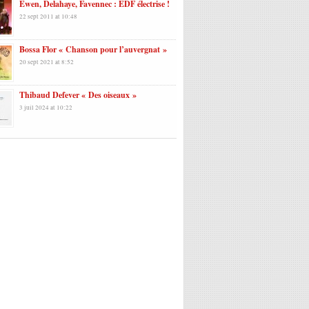
Ewen, Delahaye, Favennec : EDF électrise !
22 sept 2011 at 10:48
Bossa Flor « Chanson pour l’auvergnat »
20 sept 2021 at 8:52
Thibaud Defever « Des oiseaux »
3 juil 2024 at 10:22