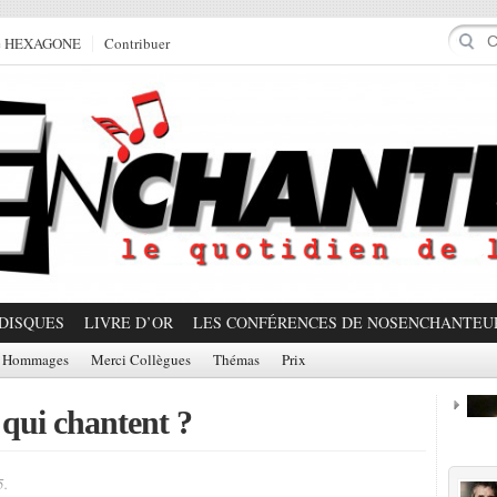
e HEXAGONE
Contribuer
DISQUES
LIVRE D’OR
LES CONFÉRENCES DE NOSENCHANTEU
Hommages
Merci Collègues
Thémas
Prix
 qui chantent ?
Prom
5.
Partager!