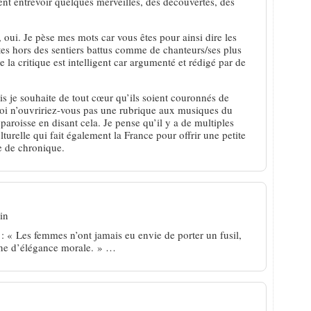
vent entrevoir quelques merveilles, des découvertes, des
, oui. Je pèse mes mots car vous êtes pour ainsi dire les
stes hors des sentiers battus comme de chanteurs/ses plus
 la critique est intelligent car argumenté et rédigé par de
is je souhaite de tout cœur qu’ils soient couronnés de
i n’ouvririez-vous pas une rubrique aux musiques du
roisse en disant cela. Je pense qu’il y a de multiples
turelle qui fait également la France pour offrir une petite
e de chronique.
in
: « Les femmes n’ont jamais eu envie de porter un fusil,
ne d’élégance morale. » …