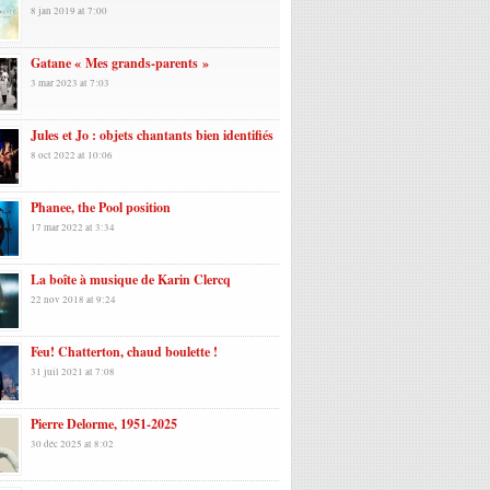
8 jan 2019 at 7:00
Gatane « Mes grands-parents »
3 mar 2023 at 7:03
Jules et Jo : objets chantants bien identifiés
8 oct 2022 at 10:06
Phanee, the Pool position
17 mar 2022 at 3:34
La boîte à musique de Karin Clercq
22 nov 2018 at 9:24
Feu! Chatterton, chaud boulette !
31 juil 2021 at 7:08
Pierre Delorme, 1951-2025
30 déc 2025 at 8:02