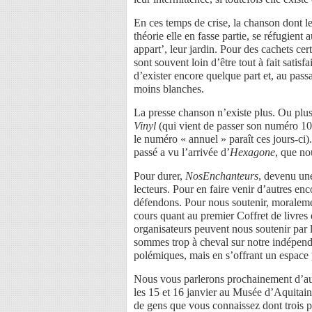
En ces temps de crise, la chanson dont l
théorie elle en fasse partie, se réfugien
appart’, leur jardin. Pour des cachets cer
sont souvent loin d’être tout à fait satis
d’exister encore quelque part et, au pas
moins blanches.
La presse chanson n’existe plus. Ou plus
Vinyl
(qui vient de passer son numéro 100
le numéro « annuel » paraît ces jours-ci).
passé a vu l’arrivée d’
Hexagone
, que no
Pour durer,
NosEnchanteurs
, devenu une
lecteurs. Pour en faire venir d’autres en
défendons. Pour nous soutenir, moralemen
cours quant au premier Coffret de livres 
organisateurs peuvent nous soutenir par l
sommes trop à cheval sur notre indépend
polémiques, mais en s’offrant un espace p
Nous vous parlerons prochainement d’aut
les 15 et 16 janvier au Musée d’Aquitai
de gens que vous connaissez dont trois