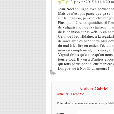
3 janvier 2015 à 11 h 20 m
Jean-Noël souligne avec pertinence 
Mais ce n’est pas parce que ça se tr
sur la chanson, peuvent être rangés
Plus que d’être un quotidien (il l’e
de vulgarisation de la chanson : il e
de la chanson sur le web. A en entend
Celui de Fred Hidalgo, à la régularit
de rares articles par contre plus dé
du mal à les lire en entier, l’écran
mais en complément, en synergie. P
Vignol (Mais qu’est-ce qu’on nous
fourre-tout. Il y en a d’autres en
qui tous participent à leur manière
Longue vie à Nos Enchanteurs !
Répondre à
Norbert Gabriel
Annuler la réponse.
Votre adresse de messagerie ne sera pas publiée
Nom