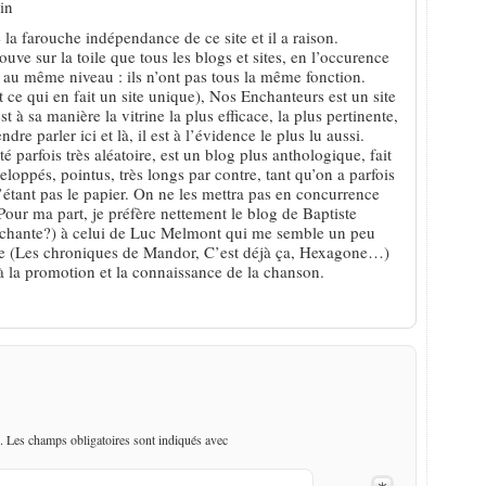
in
la farouche indépendance de ce site et il a raison.
ouve sur la toile que tous les blogs et sites, en l’occurence
 au même niveau : ils n’ont pas tous la même fonction.
st ce qui en fait un site unique), Nos Enchanteurs est un site
st à sa manière la vitrine la plus efficace, la plus pertinente,
re parler ici et là, il est à l’évidence le plus lu aussi.
é parfois très aléatoire, est un blog plus anthologique, fait
veloppés, pointus, très longs par contre, tant qu’on a parfois
 n’étant pas le papier. On ne les mettra pas en concurrence
our ma part, je préfère nettement le blog de Baptiste
 chante?) à celui de Luc Melmont qui me semble un peu
core (Les chroniques de Mandor, C’est déjà ça, Hexagone…)
 à la promotion et la connaissance de la chanson.
. Les champs obligatoires sont indiqués avec