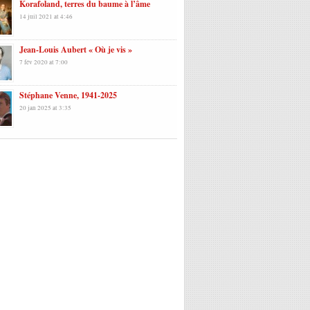
Korafoland, terres du baume à l’âme
14 juil 2021 at 4:46
Jean-Louis Aubert « Où je vis »
7 fév 2020 at 7:00
Stéphane Venne, 1941-2025
20 jan 2025 at 3:35