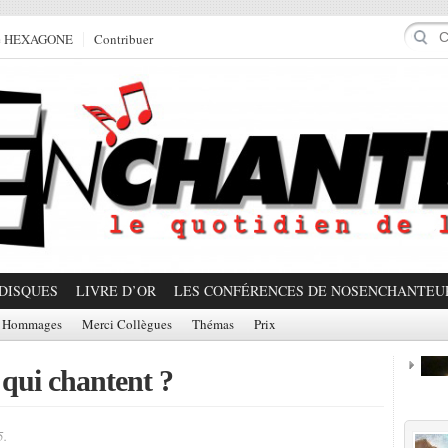
e HEXAGONE
Contribuer
DISQUES
LIVRE D’OR
LES CONFÉRENCES DE NOSENCHANTEU
Hommages
Merci Collègues
Thémas
Prix
 qui chantent ?
Prom
5.
Partager!