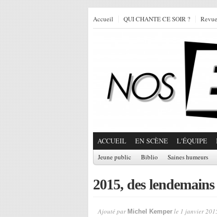
Accueil
QUI CHANTE CE SOIR ?
Revu
ACCUEIL
EN SCÈNE
L'ÉQUIPE
Jeune public
Biblio
Saines humeurs
2015, des lendemains
Ajouté par
le 1 janvier 201
Michel Kemper