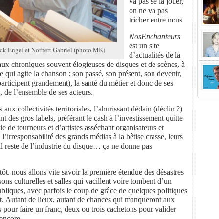
va pas se la jouer,
on ne va pas
tricher entre nous.
NosEnchanteurs
est un site
ick Engel et Norbert Gabriel (photo MK)
d’actualités de la
 aux chroniques souvent élogieuses de disques et de scènes, à
e qui agite la chanson : son passé, son présent, son devenir,
 participent grandement), la santé du métier et donc de ses
als, de l’ensemble de ses acteurs.
 collectivités territoriales, l’ahurissant dédain (déclin ?)
nt des gros labels, préférant le cash à l’investissement quitte
lie de tourneurs et d’artistes asséchant organisateurs et
’irresponsabilité des grands médias à la bêtise crasse, leurs
’il reste de l’industrie du disque… ça ne donne pas
tôt, nous allons vite savoir la première étendue des désastres
sons culturelles et salles qui vacillent voire tombent d’un
ubliques, avec parfois le coup de grâce de quelques politiques
nt. Autant de lieux, autant de chances qui manqueront aux
 pour faire un franc, deux ou trois cachetons pour valider
 encore.