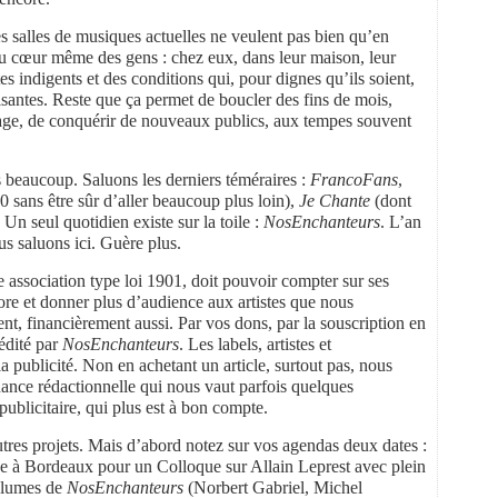
es salles de musiques actuelles ne veulent pas bien qu’en
t au cœur même des gens : chez eux, dans leur maison, leur
tes indigents et des conditions qui, pour dignes qu’ils soient,
faisantes. Reste que ça permet de boucler des fins de mois,
sage, de conquérir de nouveaux publics, aux tempes souvent
 beaucoup. Saluons les derniers téméraires :
FrancoFans
,
 sans être sûr d’aller beaucoup plus loin),
Je Chante
(dont
 Un seul quotidien existe sur la toile :
NosEnchanteurs
. L’an
us saluons ici. Guère plus.
 association type loi 1901, doit pouvoir compter sur ses
core et donner plus d’audience aux artistes que nous
t, financièrement aussi. Par vos dons, par la souscription en
édité par
NosEnchanteurs
. Les labels, artistes et
a publicité. Non en achetant un article, surtout pas, nous
ance rédactionnelle qui nous vaut parfois quelques
ublicitaire, qui plus est à bon compte.
res projets. Mais d’abord notez sur vos agendas deux dates :
ne à Bordeaux pour un Colloque sur Allain Leprest avec plein
 plumes de
NosEnchanteurs
(Norbert Gabriel, Michel