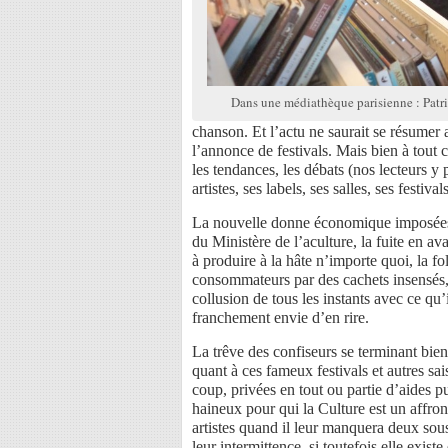
Dans une médiathèque parisienne : Patr
chanson. Et l’actu ne saurait se résumer
l’annonce de festivals. Mais bien à tout c
les tendances, les débats (nos lecteurs y
artistes, ses labels, ses salles, ses festiv
La nouvelle donne économique imposées aux
du Ministère de l’aculture, la fuite en ava
à produire à la hâte n’importe quoi, la fo
consommateurs par des cachets insensés, l
collusion de tous les instants avec ce qu
franchement envie d’en rire.
La trêve des confiseurs se terminant bien
quant à ces fameux festivals et autres sai
coup, privées en tout ou partie d’aides p
haineux pour qui la Culture est un affro
artistes quand il leur manquera deux sous
leur intermittence, si toutefois elle existe