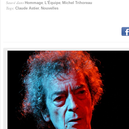
Sauvé dans
,
,
Hommage
L'Équipe
Michel Trihoreau
Tags:
,
Claude Astier
Nouvelles