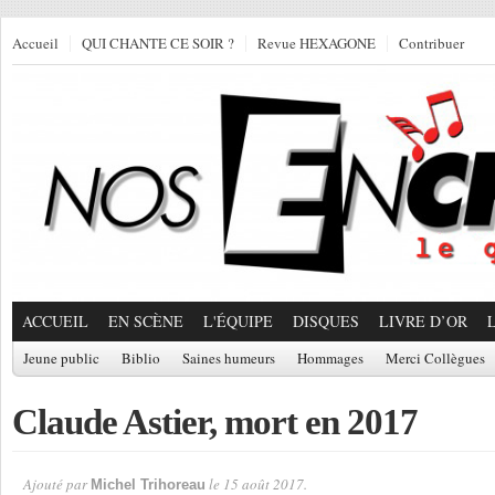
Accueil
QUI CHANTE CE SOIR ?
Revue HEXAGONE
Contribuer
ACCUEIL
EN SCÈNE
L'ÉQUIPE
DISQUES
LIVRE D’OR
Jeune public
Biblio
Saines humeurs
Hommages
Merci Collègues
Claude Astier, mort en 2017
Ajouté par
le 15 août 2017.
Michel Trihoreau
Par