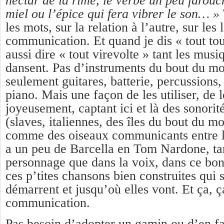
nectar de la rime, le verbe un peu farouc
miel ou l’épice qui fera vibrer le son… »
les mots, sur la relation à l’autre, sur les
communication. Et quand je dis « tout tou
aussi dire « tout virevolte » tant les musi
dansent. Pas d’instruments du bout du mo
seulement guitares, batterie, percussions
piano. Mais une façon de les utiliser, de l
joyeusement, captant ici et là des sonorit
(slaves, italiennes, des îles du bout du 
comme des oiseaux communicants entre le
a un peu de Barcella en Tom Nardone, tan
personnage que dans la voix, dans ce bon
ces p’tites chansons bien construites qui 
démarrent et jusqu’où elles vont. Et ça, ç
communication.
Pas besoin d’adopter un gamin ou d’en fa