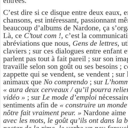
entrées.
C’est dire si ce disque entre deux eaux, 
chansons, est intéressant, passionnant
beaucoup d’albums de Nardone, ça s’orga
Là, ce
C’tout com !
, c’est la communicati
abréviations que nous,
Gens de lettres
, u
claviers ; sur ces dialogues entre enfant e
parlent pas tout à fait pareil ; sur son i
travaille selon son goût ou ses besoins ; 
zappette qui se vendent, se vendent ; sur 
animaux que
No comprendo
; sur
L’homm
« aura deux cerveaux / qu’il pourra relie
vidéo »
; sur
Le mode d’emploi
nécessair
sentiments afin de
« construire un monde 
nôtre fait vraiment peur. »
Nardone aime
avec les mots, le goût qu’ils ont dans la b