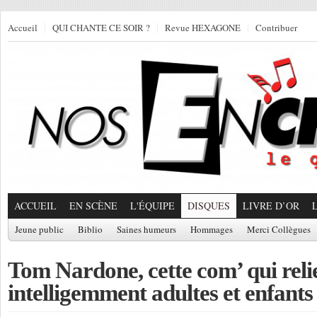
Accueil
QUI CHANTE CE SOIR ?
Revue HEXAGONE
Contribuer
ACCUEIL
EN SCÈNE
L'ÉQUIPE
DISQUES
LIVRE D’OR
Jeune public
Biblio
Saines humeurs
Hommages
Merci Collègues
Tom Nardone, cette com’ qui reli
intelligemment adultes et enfants