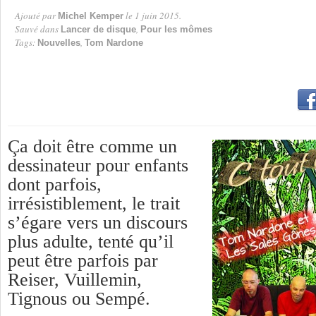
Ajouté par
le 1 juin 2015.
Michel Kemper
Par
Sauvé dans
,
Lancer de disque
Pour les mômes
Tags:
,
Nouvelles
Tom Nardone
Ça doit être comme un
dessinateur pour enfants
dont parfois,
irrésistiblement, le trait
s’égare vers un discours
plus adulte, tenté qu’il
peut être parfois par
Reiser, Vuillemin,
Tignous ou Sempé.