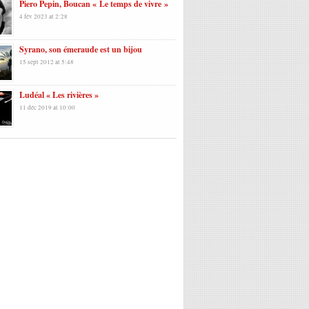
Piero Pepin, Boucan « Le temps de vivre »
4 fév 2023 at 2:28
Syrano, son émeraude est un bijou
15 sept 2012 at 5:48
Ludéal « Les rivières »
11 déc 2019 at 10:00