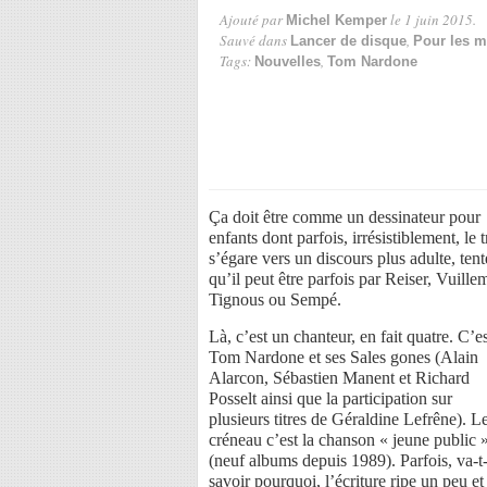
Ajouté par
le 1 juin 2015.
Michel Kemper
Sauvé dans
,
Lancer de disque
Pour les 
Tags:
,
Nouvelles
Tom Nardone
Ça doit être comme un dessinateur pour
enfants dont parfois, irrésistiblement, le t
s’égare vers un discours plus adulte, tent
qu’il peut être parfois par Reiser, Vuille
Tignous ou Sempé.
Là, c’est un chanteur, en fait quatre. C’e
Tom Nardone et ses Sales gones (Alain
Alarcon, Sébastien Manent et Richard
Posselt ainsi que la participation sur
plusieurs titres de Géraldine Lefrêne). L
créneau c’est la chanson « jeune public 
(neuf albums depuis 1989). Parfois, va-t
savoir pourquoi, l’écriture ripe un peu et