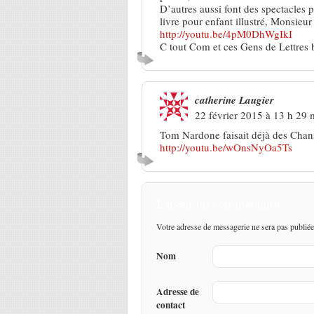
D’autres aussi font des spectacles 
livre pour enfant illustré, Monsie
http://youtu.be/4pM0DhWgIkI
C tout Com et ces Gens de Lettres b
catherine Laugier
22 février 2015 à 13 h 29 
Tom Nardone faisait déjà des Chan
http://youtu.be/wOnsNyOa5Ts
Laisser un commentaire
Votre adresse de messagerie ne sera pas publiée
Nom
Adresse de
contact