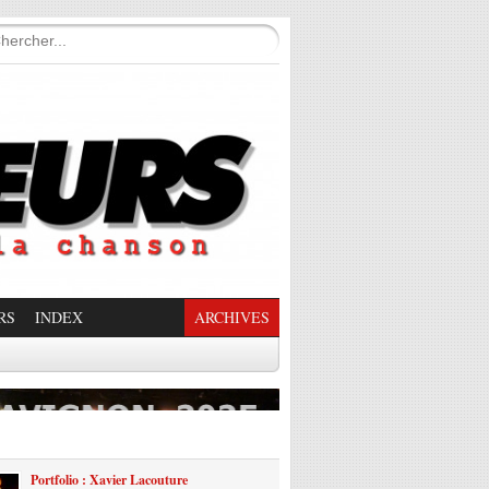
RS
INDEX
ARCHIVES
enade Enchantée
Portfolio : Xavier Lacouture