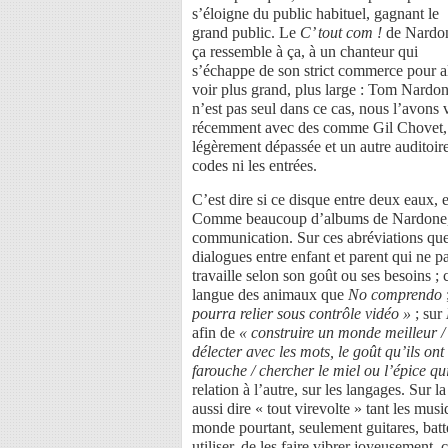
s’éloigne du public habituel, gagnant le
grand public. Le
C’ tout com !
de Nardo
ça ressemble à ça, à un chanteur qui
s’échappe de son strict commerce pour al
voir plus grand, plus large : Tom Nardo
n’est pas seul dans ce cas, nous l’avons 
récemment avec des comme Gil Chovet, à
légèrement dépassée et un autre auditoir
codes ni les entrées.
C’est dire si ce disque entre deux eaux,
Comme beaucoup d’albums de Nardone, ç
communication. Sur ces abréviations qu
dialogues entre enfant et parent qui ne pa
travaille selon son goût ou ses besoins ; 
langue des animaux que
No comprendo
pourra relier sous contrôle vidéo »
; sur
afin de
« construire un monde meilleur / 
délecter avec les mots, le goût qu’ils ont
farouche / chercher le miel ou l’épice qu
relation à l’autre, sur les langages. Sur 
aussi dire « tout virevolte » tant les mu
monde pourtant, seulement guitares, batt
utiliser, de les faire vibrer joyeusement, 