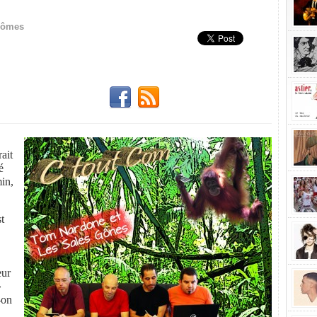
Partager!
mômes
rait
é
min,
st
eur
»
-on