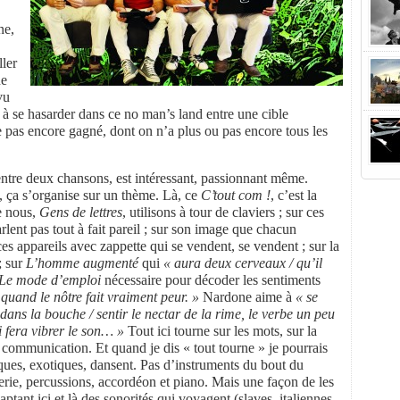
ne,
ler
ne
vu
 se hasarder dans ce no man’s land entre une cible
e pas encore gagné, dont on n’a plus ou pas encore tous les
 entre deux chansons, est intéressant, passionnant même.
a s’organise sur un thème. Là, ce
C’tout com !
, c’est la
e nous,
Gens de lettres
, utilisons à tour de claviers ; sur ces
rlent pas tout à fait pareil ; sur son image que chacun
ces appareils avec zappette qui se vendent, se vendent ; sur la
; sur
L’homme augmenté
qui
« aura deux cerveaux / qu’il
Le mode d’emploi
nécessaire pour décoder les sentiments
quand le nôtre fait vraiment peur. »
Nardone aime à
« se
 dans la bouche / sentir le nectar de la rime, le verbe un peu
i fera vibrer le son… »
Tout ici tourne sur les mots, sur la
la communication. Et quand je dis « tout tourne » je pourrais
siques, exotiques, dansent. Pas d’instruments du bout du
erie, percussions, accordéon et piano. Mais une façon de les
captant ici et là des sonorités qui voyagent (slaves, italiennes,