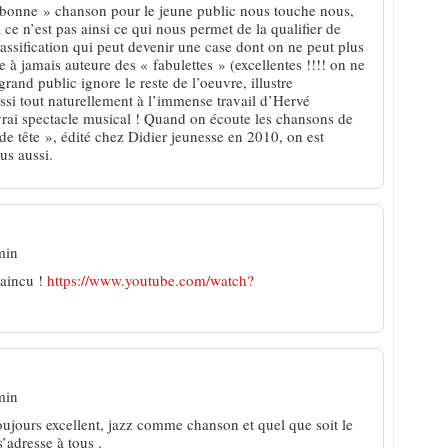
 bonne » chanson pour le jeune public nous touche nous,
 ce n’est pas ainsi ce qui nous permet de la qualifier de
ssification qui peut devenir une case dont on ne peut plus
 à jamais auteure des « fabulettes » (excellentes !!!! on ne
grand public ignore le reste de l’oeuvre, illustre
ssi tout naturellement à l’immense travail d’Hervé
rai spectacle musical ! Quand on écoute les chansons de
e tête », édité chez Didier jeunesse en 2010, on est
us aussi.
min
vaincu !
https://www.youtube.com/watch?
min
oujours excellent, jazz comme chanson et quel que soit le
’adresse à tous .