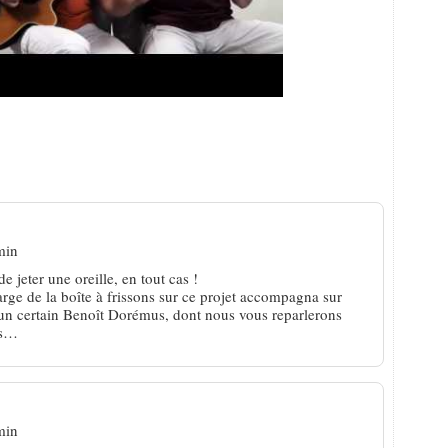
e com’ qui relie intelligemment adultes et
min
 jeter une oreille, en tout cas !
rge de la boîte à frissons sur ce projet accompagna sur
d’un certain Benoît Dorémus, dont nous vous reparlerons
es…
min