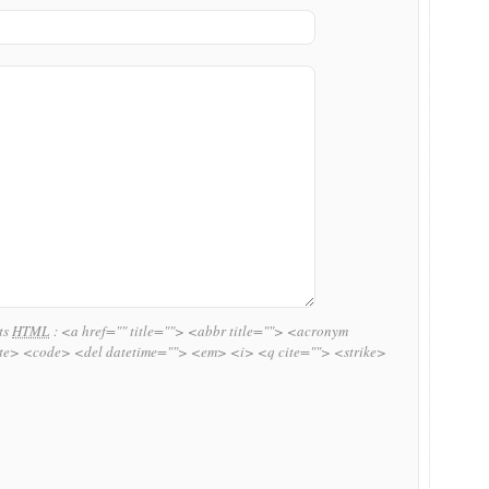
uts
HTML
:
<a href="" title=""> <abbr title=""> <acronym
ite> <code> <del datetime=""> <em> <i> <q cite=""> <strike>