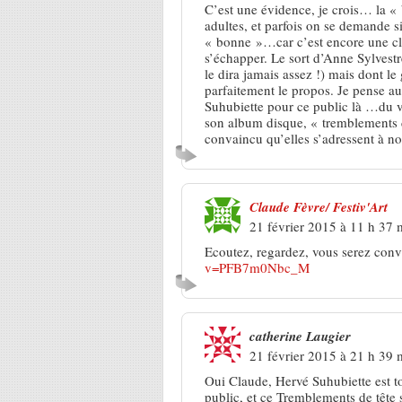
C’est une évidence, je crois… la «
adultes, et parfois on se demande si
« bonne »…car c’est encore une cla
s’échapper. Le sort d’Anne Sylvestre
le dira jamais assez !) mais dont le 
parfaitement le propos. Je pense au
Suhubiette pour ce public là …du v
son album disque, « tremblements d
convaincu qu’elles s’adressent à no
Claude Fèvre/ Festiv'Art
21 février 2015 à 11 h 37 
Ecoutez, regardez, vous serez con
v=PFB7m0Nbc_M
catherine Laugier
21 février 2015 à 21 h 39 
Oui Claude, Hervé Suhubiette est t
public, et ce Tremblements de tête s