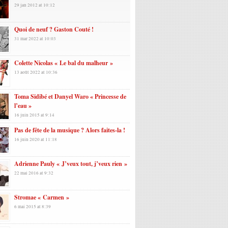
29 jan 2012 at 10:12
Quoi de neuf ? Gaston Couté !
31 mar 2022 at 10:03
Colette Nicolas « Le bal du malheur »
13 août 2022 at 10:36
Toma Sidibé et Danyel Waro « Princesse de
l’eau »
16 juin 2015 at 9:14
Pas de fête de la musique ? Alors faites-la !
16 juin 2020 at 11:18
Adrienne Pauly « J’veux tout, j’veux rien »
22 mai 2016 at 9:32
Stromae « Carmen »
6 mai 2015 at 8:39