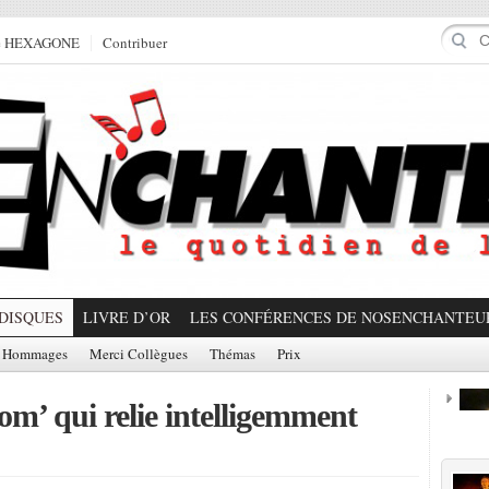
e HEXAGONE
Contribuer
DISQUES
LIVRE D’OR
LES CONFÉRENCES DE NOSENCHANTEU
Hommages
Merci Collègues
Thémas
Prix
m’ qui relie intelligemment
Prom