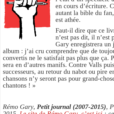
en cours d’écriture. C
autant la bible du fan
est athée.
Faut-il dire que ce liv
n’est pas dit, il n’es
Gary enregistrera un 
album : j’ai cru comprendre que de toujo
convertis ne le satisfait pas plus que ça. 
sera en d’autres manifs. Contre Valls puis
successeurs, au retour du nabot ou pire e
chansons n’y seront pas pour grand-chos
chantons ! »
Rémo Gary,
Petit journal (2007-2015)
, P
2015.
Le site de Rémo Gary, c’est ici
; ce