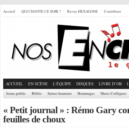
Accueil
QUI CHANTE CE SOIR ?
Revue HEXAGONE
Contribuer
ACCUEIL
EN SCÈNE
L'ÉQUIPE
DISQUES
LIVRE D’OR
Jeune public
Biblio
Saines humeurs
Hommages
Merci Collègues
« Petit journal » : Rémo Gary co
feuilles de choux