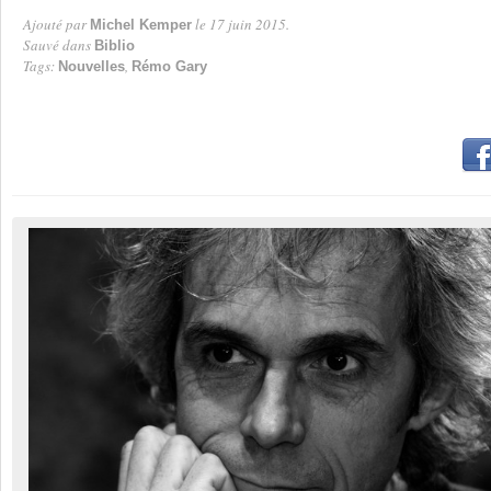
Ajouté par
le 17 juin 2015.
Michel Kemper
Par
Sauvé dans
Biblio
Tags:
,
Nouvelles
Rémo Gary