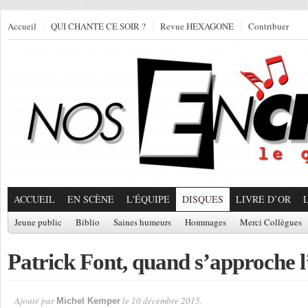
Accueil
QUI CHANTE CE SOIR ?
Revue HEXAGONE
Contribuer
ACCUEIL
EN SCÈNE
L'ÉQUIPE
DISQUES
LIVRE D’OR
Jeune public
Biblio
Saines humeurs
Hommages
Merci Collègues
Patrick Font, quand s’approche 
Ajouté par
le 10 décembre 2015.
Michel Kemper
Par