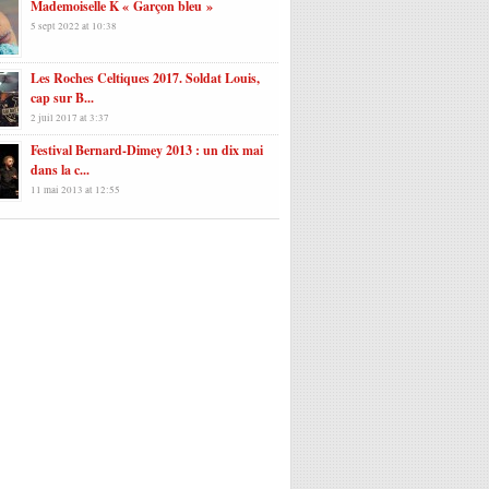
Mademoiselle K « Garçon bleu »
5 sept 2022 at 10:38
Les Roches Celtiques 2017. Soldat Louis,
cap sur B...
2 juil 2017 at 3:37
Festival Bernard-Dimey 2013 : un dix mai
dans la c...
11 mai 2013 at 12:55