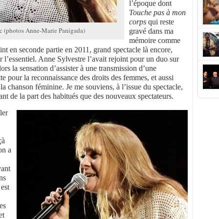
l’époque dont
Touche pas à mon
corps
qui reste
ac (photos Anne-Marie Panigada)
gravé dans ma
mémoire comme
nt en seconde partie en 2011, grand spectacle là encore,
r l’essentiel. Anne Sylvestre l’avait rejoint pour un duo sur
alors la sensation d’assister à une transmission d’une
tte pour la reconnaissance des droits des femmes, et aussi
la chanson féminine. Je me souviens, à l’issue du spectacle,
ant de la part des habitués que des nouveaux spectateurs.
ler
çà
on a
vant
ns
 est
es
et