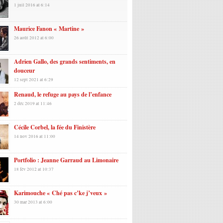
1 juil 2016 at 6:14
Maurice Fanon « Martine »
26 août 2012 at 6:00
Adrien Gallo, des grands sentiments, en
douceur
12 sept 2021 at 6:29
Renaud, le refuge au pays de l’enfance
2 déc 2019 at 11:46
Cécile Corbel, la fée du Finistère
14 nov 2016 at 11:00
Portfolio : Jeanne Garraud au Limonaire
18 fév 2012 at 10:37
Karimouche « Ché pas c’ke j’veux »
30 mar 2013 at 6:00