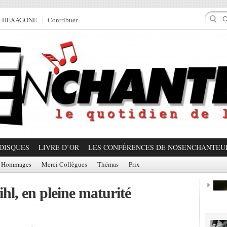
e HEXAGONE
Contribuer
DISQUES
LIVRE D’OR
LES CONFÉRENCES DE NOSENCHANTEU
Hommages
Merci Collègues
Thémas
Prix
hl, en pleine maturité
Prom
Partager!