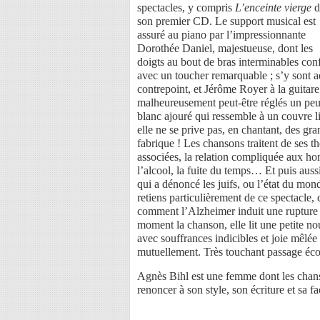
spectacles, y compris
L’enceinte vierge
d
son premier CD. Le support musical est
assuré au piano par l’impressionnante
Dorothée Daniel, majestueuse, dont les
doigts au bout de bras interminables con
avec un toucher remarquable ; s’y sont a
contrepoint, et Jérôme Royer à la guitare
malheureusement peut-être réglés un peu f
blanc ajouré qui ressemble à un couvre lit
elle ne se prive pas, en chantant, des gr
fabrique ! Les chansons traitent de ses t
associées, la relation compliquée aux h
l’alcool, la fuite du temps… Et puis aus
qui a dénoncé les juifs, ou l’état du mon
retiens particulièrement de ce spectacle
comment l’Alzheimer induit une rupture
moment la chanson, elle lit une petite n
avec souffrances indicibles et joie mêlé
mutuellement. Très touchant passage éco
Agnès Bihl est une femme dont les chanso
renoncer à son style, son écriture et sa fa