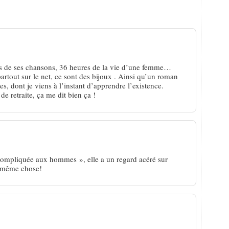
s Bihl, en pleine maturité
es de ses chansons, 36 heures de la vie d’une femme…
artout sur le net, ce sont des bijoux . Ainsi qu’un roman
s, dont je viens à l’instant d’apprendre l’existence.
e retraite, ça me dit bien ça !
compliquée aux hommes », elle a un regard acéré sur
la même chose!