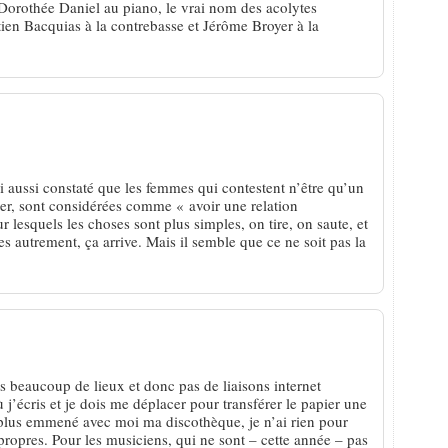
e Dorothée Daniel au piano, le vrai nom des acolytes
ien Bacquias à la contrebasse et Jérôme Broyer à la
ai aussi constaté que les femmes qui contestent n’être qu’un
ter, sont considérées comme « avoir une relation
esquels les choses sont plus simples, on tire, on saute, et
s autrement, ça arrive. Mais il semble que ce ne soit pas la
ns beaucoup de lieux et donc pas de liaisons internet
ù j’écris et je dois me déplacer pour transférer le papier une
n plus emmené avec moi ma discothèque, je n’ai rien pour
propres. Pour les musiciens, qui ne sont – cette année – pas