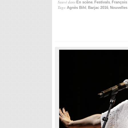
Sauvé dans
,
,
En scène
Festivals
François 
Tags:
,
,
Agnès Bihl
Barjac 2016
Nouvelles