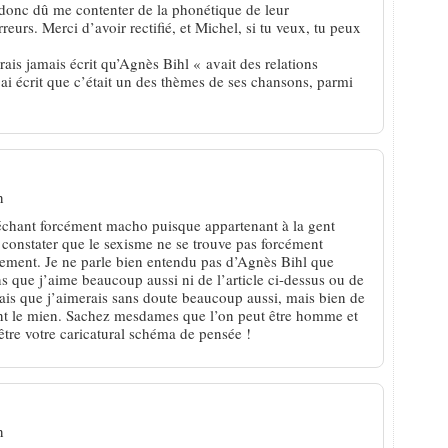
donc dû me contenter de la phonétique de leur
erreurs. Merci d’avoir rectifié, et Michel, si tu veux, tu peux
aurais jamais écrit qu’Agnès Bihl « avait des relations
i écrit que c’était un des thèmes de ses chansons, parmi
n
échant forcément macho puisque appartenant à la gent
 constater que le sexisme ne se trouve pas forcément
lement. Je ne parle bien entendu pas d’Agnès Bihl que
 que j’aime beaucoup aussi ni de l’article ci-dessus ou de
ais que j’aimerais sans doute beaucoup aussi, mais bien de
nt le mien. Sachez mesdames que l’on peut être homme et
être votre caricatural schéma de pensée !
n