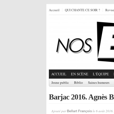
Accueil
QUI CHANTE CE SOIR ?
Revu
ACCUEIL
EN SCÈNE
L'ÉQUIPE
Jeune public
Biblio
Saines humeurs
Barjac 2016. Agnès Bi
Ajouté par
le 6 août 2016.
Bellart François