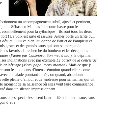
e
fectionnent un accompagnement subtil, ajusté et pertinent,
djoints Sébastien Mathias à la contrebasse pour le
, essentiellement pour la rythmique – ils sont tous les deux
ort ! La voix est juste et assurée. Agnès porte un large pull
 désuet. Il lui va bien, lui donne de l’air et de l’ampleur et
ands gestes et des grands sauts qui sont sa marque de
hèmes favoris : la recherche du bonheur et les déceptions
ommes (
Pleure pas Casanova, Son mec à moi
), la déprime,
si ses indignations avec par exemple
Le baiser de la concierge
de en héritage (
Merci papa, merci maman
). Mais ce que je
, ce sont les moments d’intense émotion quand elle raconte
 avec la malade pourtant aimée, ou quand, abandonnant un
ouvelle pleine d’amour et de tendresse pour sa maman qui vit
e le moment de sa naissance où elles vont faire connaissance
uté dans un silence impressionnant.
ns et les spectacles disent la maturité et l’humanisme, sans
çon d’être.