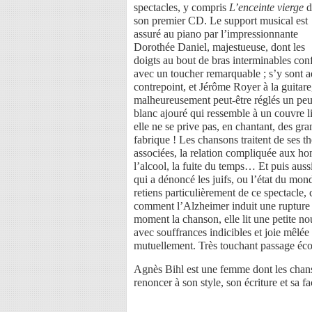
spectacles, y compris
L’enceinte vierge
d
son premier CD. Le support musical est
assuré au piano par l’impressionnante
Dorothée Daniel, majestueuse, dont les
doigts au bout de bras interminables con
avec un toucher remarquable ; s’y sont a
contrepoint, et Jérôme Royer à la guitare
malheureusement peut-être réglés un peu f
blanc ajouré qui ressemble à un couvre lit
elle ne se prive pas, en chantant, des gr
fabrique ! Les chansons traitent de ses t
associées, la relation compliquée aux h
l’alcool, la fuite du temps… Et puis aus
qui a dénoncé les juifs, ou l’état du mon
retiens particulièrement de ce spectacle
comment l’Alzheimer induit une rupture
moment la chanson, elle lit une petite n
avec souffrances indicibles et joie mêlé
mutuellement. Très touchant passage éco
Agnès Bihl est une femme dont les chanso
renoncer à son style, son écriture et sa fa