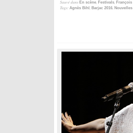
Sauvé dans
,
,
En scène
Festivals
François 
Tags:
,
,
Agnès Bihl
Barjac 2016
Nouvelles