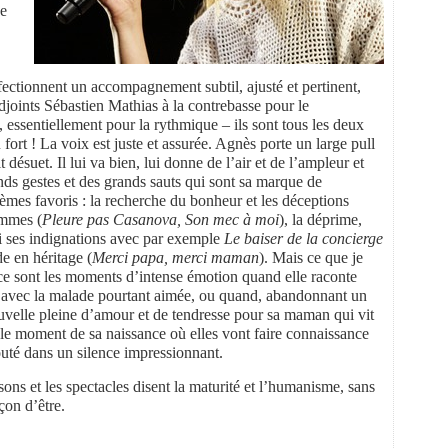
e
fectionnent un accompagnement subtil, ajusté et pertinent,
djoints Sébastien Mathias à la contrebasse pour le
, essentiellement pour la rythmique – ils sont tous les deux
ort ! La voix est juste et assurée. Agnès porte un large pull
 désuet. Il lui va bien, lui donne de l’air et de l’ampleur et
ands gestes et des grands sauts qui sont sa marque de
hèmes favoris : la recherche du bonheur et les déceptions
ommes (
Pleure pas Casanova, Son mec à moi
), la déprime,
si ses indignations avec par exemple
Le baiser de la concierge
de en héritage (
Merci papa, merci maman
). Mais ce que je
, ce sont les moments d’intense émotion quand elle raconte
 avec la malade pourtant aimée, ou quand, abandonnant un
ouvelle pleine d’amour et de tendresse pour sa maman qui vit
e le moment de sa naissance où elles vont faire connaissance
uté dans un silence impressionnant.
ns et les spectacles disent la maturité et l’humanisme, sans
çon d’être.