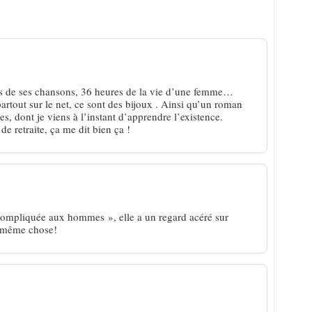
s Bihl, en pleine maturité
es de ses chansons, 36 heures de la vie d’une femme…
artout sur le net, ce sont des bijoux . Ainsi qu’un roman
s, dont je viens à l’instant d’apprendre l’existence.
e retraite, ça me dit bien ça !
compliquée aux hommes », elle a un regard acéré sur
la même chose!