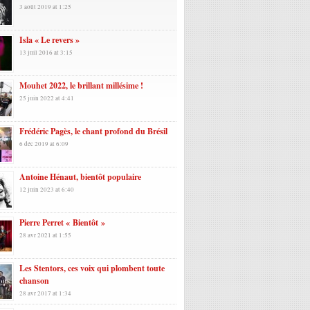
3 août 2019 at 1:25
Isla « Le revers »
13 juil 2016 at 3:15
Mouhet 2022, le brillant millésime !
25 juin 2022 at 4:41
Frédéric Pagès, le chant profond du Brésil
6 déc 2019 at 6:09
Antoine Hénaut, bientôt populaire
12 juin 2023 at 6:40
Pierre Perret « Bientôt »
28 avr 2021 at 1:55
Les Stentors, ces voix qui plombent toute
chanson
28 avr 2017 at 1:34