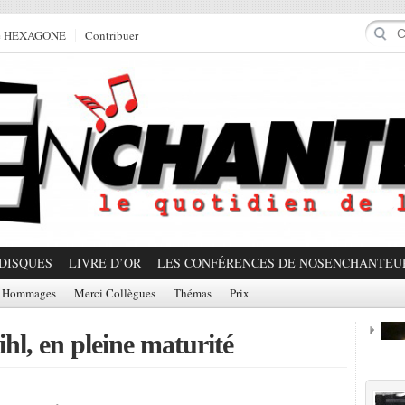
e HEXAGONE
Contribuer
DISQUES
LIVRE D’OR
LES CONFÉRENCES DE NOSENCHANTEU
Hommages
Merci Collègues
Thémas
Prix
hl, en pleine maturité
Prom
Partager!