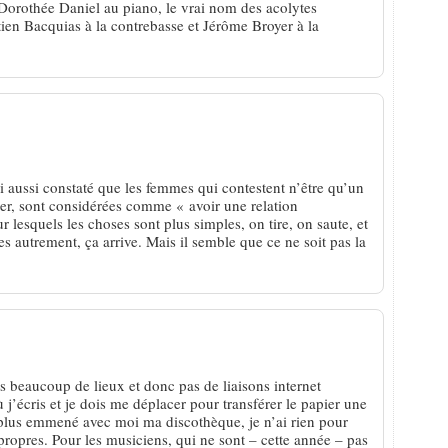
e Dorothée Daniel au piano, le vrai nom des acolytes
ien Bacquias à la contrebasse et Jérôme Broyer à la
ai aussi constaté que les femmes qui contestent n’être qu’un
ter, sont considérées comme « avoir une relation
esquels les choses sont plus simples, on tire, on saute, et
s autrement, ça arrive. Mais il semble que ce ne soit pas la
ns beaucoup de lieux et donc pas de liaisons internet
ù j’écris et je dois me déplacer pour transférer le papier une
n plus emmené avec moi ma discothèque, je n’ai rien pour
propres. Pour les musiciens, qui ne sont – cette année – pas