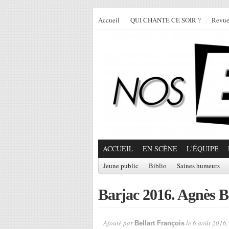
Accueil
QUI CHANTE CE SOIR ?
Revu
ACCUEIL
EN SCÈNE
L'ÉQUIPE
Jeune public
Biblio
Saines humeurs
Barjac 2016. Agnès Bi
Ajouté par
le 6 août 2016.
Bellart François