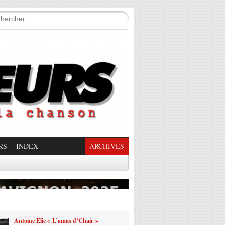
RS
INDEX
ARCHIVES
enade Enchantée
Antoine Elie « L’amas d’Chair »