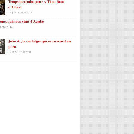
Temps incertains pour A Thou Bout
d’Chant
17 juin 2026 at 2:25
une, qui nous vient d’Acadie
009 at 5:04
Jules & Jo, ces belges qui se caressent un
pneu
12 avr 2015 at 7:50