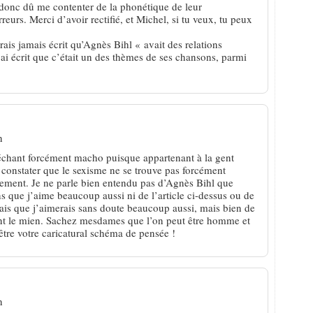
donc dû me contenter de la phonétique de leur
erreurs. Merci d’avoir rectifié, et Michel, si tu veux, tu peux
aurais jamais écrit qu’Agnès Bihl « avait des relations
i écrit que c’était un des thèmes de ses chansons, parmi
n
échant forcément macho puisque appartenant à la gent
 constater que le sexisme ne se trouve pas forcément
lement. Je ne parle bien entendu pas d’Agnès Bihl que
 que j’aime beaucoup aussi ni de l’article ci-dessus ou de
ais que j’aimerais sans doute beaucoup aussi, mais bien de
nt le mien. Sachez mesdames que l’on peut être homme et
être votre caricatural schéma de pensée !
n