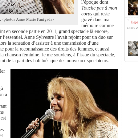
l’époque dont
Touche pas à mon
corps
qui reste
ac (photos Anne-Marie Panigada)
gravé dans ma
Leje
mémoire comme
13 nov 2
nt en seconde partie en 2011, grand spectacle là encore,
r l’essentiel. Anne Sylvestre l’avait rejoint pour un duo sur
alors la sensation d’assister à une transmission d’une
tte pour la reconnaissance des droits des femmes, et aussi
la chanson féminine. Je me souviens, à l’issue du spectacle,
ant de la part des habitués que des nouveaux spectateurs.
ler
çà
on a
vant
ns
 est
es
et