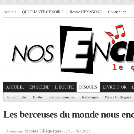
Accueil
QUI CHANTE CE SOIR ?
Revue HEXAGONE
Contribuer
ACCUEIL
EN SCÈNE
L'ÉQUIPE
DISQUES
LIVRE D’OR
Jeune public
Biblio
Saines humeurs
Hommages
Merci Collègues
Les berceuses du monde nous en
Ajouté par
le 21 juillet 2021.
Nicolas Céléguègne
Par