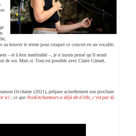
s
lus
uge
ts
lie,
ux su trouver
le
terme pour croquer ce concert en un vocable.
s – et à leur matérialité –, je n’aurais pensé qu’il serait
eur de soi. Mais si. Tout est possible avec Claire Gimatt.
Chanson Occitanie (2021), prépare actuellement son prochain
ar ici
; c
e que
NosEnchanteurs a déjà dit d’elle, c’est par là
.