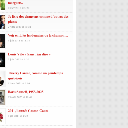
marguer...
13 fév 2015 at 5:20
Je livre des chansons comme d’autres des
pizzas
27 déc 2020 at 11:21
Voir en L les lendemains de la chanson…
9 juil 2011 at 11:18
Louis Ville « Sans rien dire »
3 juin 2012 at 6:30
Thierry Larose, comme un printemps
québécois
12 mar 2021 at 6:06
Boris Santeff, 1953-2025
19 août 2025 at 10:49
2011, l’année Gaston Couté
1 jan 2011 at 4:49