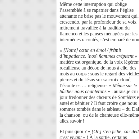
Même cette interruption qui oblige
l’assemblée à se rapatrier dans l’église
attenante ne brise pas le mouvement qui,
crescendo, par la profondeur de sa voix
mûrement travaillée à la tradition du
flamenco et les pauses ménagées par les
intermèdes racontés, s’est emparé de nou
« [Notre] cœur en émoi / frémit
d’impatience
, [
nos
]
flammes crépitent »
matière est organique, de la voix légère
rocailleuse au décor, de nous à elle, des
mots au corps : sous le regard des vieille
pierres et du Jésus sur sa croix cloué,
l’écoute est… religieuse. «
Même sur le
bûcher nous chanterons
» : aurais-je cru
jour fredonner des chœurs de
Sorcières
e
autel et bénitier ? Il faut croire que nous
sommes tombés dans le tableau – du Dal
la chanson, ou de la chanteuse elle-mêm
allez savoir !
Et puis quoi ? «
[On] s’en fiche, car de
c’est vivant
» ! À la sortie, certains