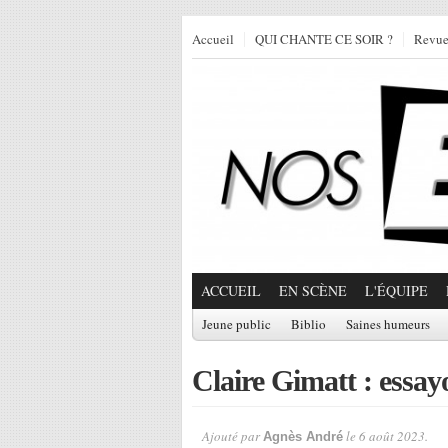
Accueil
QUI CHANTE CE SOIR ?
Revu
ACCUEIL
EN SCÈNE
L'ÉQUIPE
Jeune public
Biblio
Saines humeurs
Claire Gimatt : essay
Ajouté par
le 6 août 2023.
Agnès André