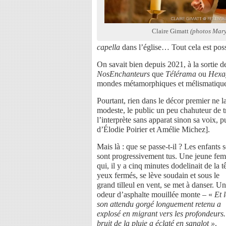
Claire Gimatt
(photos Mary
capella
dans l’église…
Tout cela est pos
On savait bien depuis 2021, à la sortie 
NosEnchanteurs
que
Télérama
ou
Hexa
mondes métamorphiques et mélismatiques
Pourtant, rien dans le décor premier ne lai
modeste, le public un peu chahuteur de t
l’interprète sans apparat sinon sa voix, p
d’Élodie Poirier et Amélie Michez].
Mais là : que se passe-t-il ? Les enfants 
sont progressivement tus. Une jeune fe
qui, il y a cinq minutes dodelinait de la t
yeux fermés, se lève soudain et sous le
grand tilleul en vent, se met à danser. U
odeur d’asphalte mouillée monte – «
Et 
son attendu gorgé longuement retenu a
explosé en migrant vers les profondeurs
bruit de la pluie a éclaté en sanglot »
.