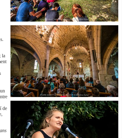
s.
; la
ment
s
 un
ntre
í de
e,
dans