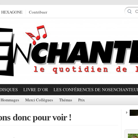
e HEXAGONE
Contribuer
DISQUES
LIVRE D’OR
LES CONFÉRENCES DE NOSENCHANTEU
Hommages
Merci Collègues
Thémas
Prix
ons donc pour voir !
Prom
Partager!