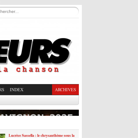
RS
INDEX
ARCHIVES
enade Enchantée
Lucrèce Sassella : le chrysanthème sous la