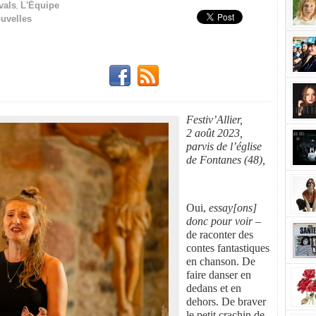
,
vals
L'Équipe
uvelles
Festiv’Allier,
2 août 2023,
parvis de l’église
de Fontanes (48),
Oui,
essay[ons]
donc pour voir
–
de raconter des
contes fantastiques
en chanson. De
faire danser en
dedans et en
dehors. De braver
le petit crachin de