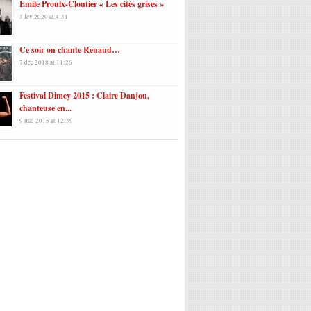
Emile Proulx-Cloutier « Les cités grises »
3 fév 2020 at 4:31
Ce soir on chante Renaud…
7 déc 2018 at 11:26
Festival Dimey 2015 : Claire Danjou,
chanteuse en...
9 mai 2015 at 12:39