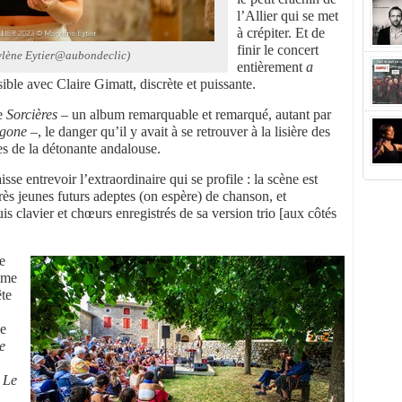
l’Allier qui se met
à crépiter. Et de
finir le concert
lène Eytier@aubondeclic)
entièrement
a
sible avec Claire Gimatt, discrète et puissante.
de
Sorcières
– un album remarquable et remarqué, autant par
gone
–, le danger qu’il y avait à se retrouver à la lisière des
 de la détonante andalouse.
sse entrevoir l’extraordinaire qui se profile : la scène est
rès jeunes futurs adeptes (on espère) de chanson, et
uis clavier et chœurs enregistrés de sa version trio [aux côtés
se
mme
ête
ne
le
.
Le