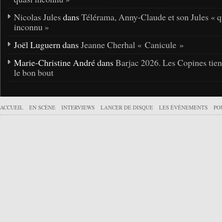
Nicolas Jules
dans
Télérama, Anny-Claude et son Jules « q
inconnu »
Joël Luguern dans
Jeanne Cherhal « Canicule »
Marie-Christine André dans
Barjac 2026. Les Copines tie
le bon bout
ACCUEIL
EN SCÈNE
INTERVIEWS
LANCER DE DISQUE
LES ÉVÉNEMENTS
PO