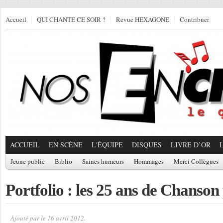
Accueil
QUI CHANTE CE SOIR ?
Revue HEXAGONE
Contribuer
ACCUEIL
EN SCÈNE
L'ÉQUIPE
DISQUES
LIVRE D’OR
Jeune public
Biblio
Saines humeurs
Hommages
Merci Collègues
Portfolio : les 25 ans de Chanson
Ajouté par
le 16 avril 2012.
Par