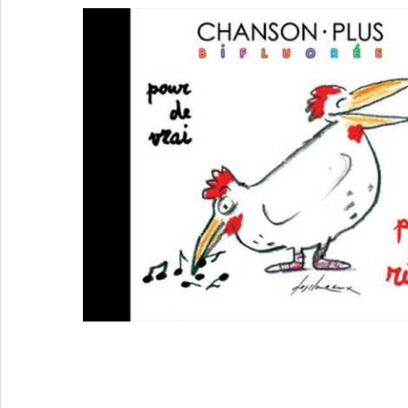
3 Réponses à
Portfolio : les 25 ans de
Bifluorée