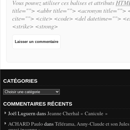
Vous pouvez utiliser ces balises et attributs
HTM
title=""> <abbr title=""> <acronym title="">
cite=""> <cite> <code> <del datetime=""> <
<strike> <strong>
CATÉGORIES
COMMENTAIRES RÉCENTS
Joël Luguern dans
Jeanne Cherhal « Canicule »
ACHARD Paulo
dans
Télérama, Anny-Claude et son Jules
quasi inconnu »