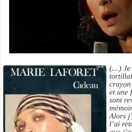
(…) Je 
tortill
crayon
et une 
sont r
mémoir
Alors j’
l’ai re
que j’a