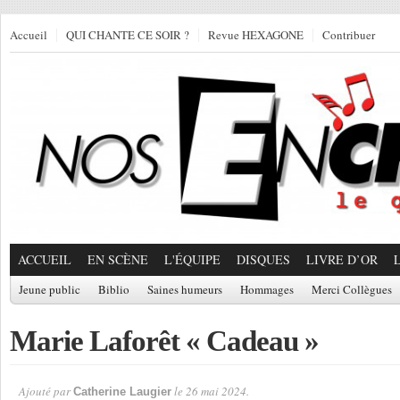
Accueil
QUI CHANTE CE SOIR ?
Revue HEXAGONE
Contribuer
ACCUEIL
EN SCÈNE
L'ÉQUIPE
DISQUES
LIVRE D’OR
Jeune public
Biblio
Saines humeurs
Hommages
Merci Collègues
Marie Laforêt « Cadeau »
Ajouté par
le 26 mai 2024.
Catherine Laugier
Par