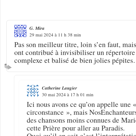
2 Réponses à
Marie Laforêt « Cadeau 
G. Mira
29 mai 2024 à 11 h 38 min
Pas son meilleur titre, loin s’en faut, mai
ont contribué à invisibiliser un répertoire
complexe et balisé de bien jolies pépite
Catherine Laugier
30 mai 2024 à 17 h 01 min
Ici nous avons ce qu’on appelle une 
circonstance », mais NosEnchanteurs
des chansons moins connues de Mar
cette Prière pour aller au Paradis.
Quoi qu’il en soit c’est l’interprétati