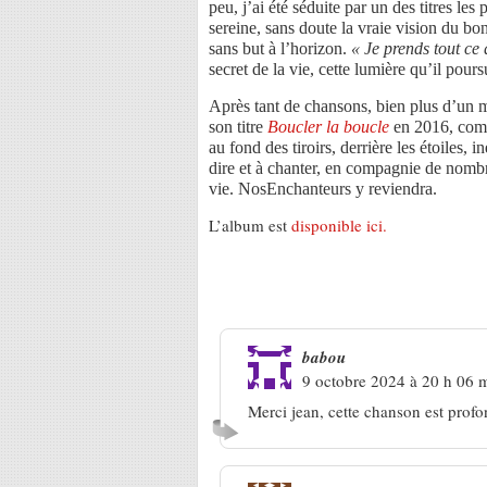
peu, j’ai été séduite par un des titres l
sereine, sans doute la vraie vision du b
sans but à l’horizon.
« Je prends tout ce
secret de la vie, cette lumière qu’il pour
Après tant de chansons, bien plus d’un mi
son titre
Boucler la boucle
en 2016, com
au fond des tiroirs, derrière les étoiles, 
dire et à chanter, en compagnie de nombr
vie. NosEnchanteurs y reviendra.
L’album est
disponible ici.
3 Réponses à
Jean Humenry « S
babou
9 octobre 2024 à 20 h 06 
Merci jean, cette chanson est pro