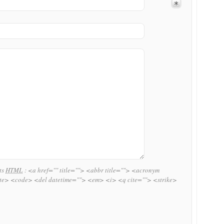
uts
HTML
:
<a href="" title=""> <abbr title=""> <acronym
ite> <code> <del datetime=""> <em> <i> <q cite=""> <strike>