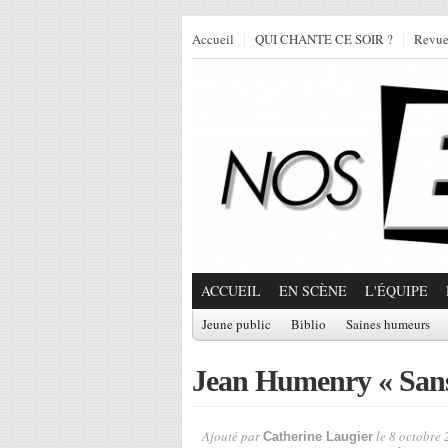
Accueil
QUI CHANTE CE SOIR ?
Revu
ACCUEIL
EN SCÈNE
L'ÉQUIPE
Jeune public
Biblio
Saines humeurs
Jean Humenry « Sans
Ajouté par
le 8 octobre 
Catherine Laugier