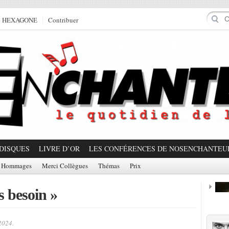
e HEXAGONE
Contribuer
DISQUES
LIVRE D’OR
LES CONFÉRENCES DE NOSENCHANTEU
Hommages
Merci Collègues
Thémas
Prix
 besoin »
Prom
2024.
Partager!