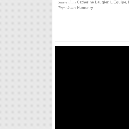
Sauvé dans
,
,
Catherine Laugier
L'Équipe
Tags:
Jean Humenry