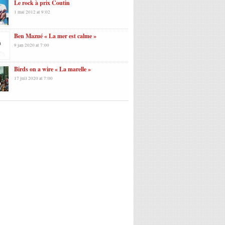
Le rock à prix Coutin
1 mai 2012 at 9:02
Ben Mazué « La mer est calme »
9 jan 2020 at 7:00
Birds on a wire « La marelle »
17 juil 2020 at 7:00