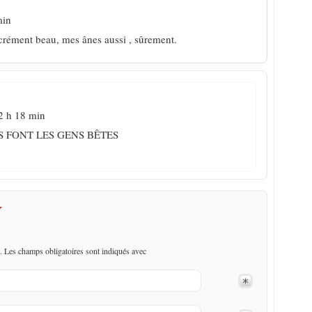
min
crément beau, mes ânes aussi , sûrement.
2 h 18 min
S FONT LES GENS BÊTES
Y
. Les champs obligatoires sont indiqués avec