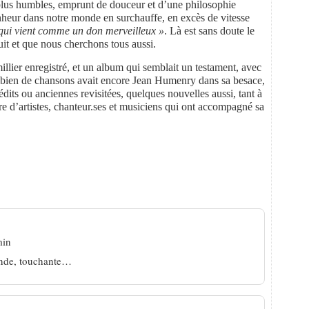
es plus humbles, emprunt de douceur et d’une philosophie
onheur dans notre monde en surchauffe, en excès de vitesse
 qui vient comme un don merveilleux »
. Là est sans doute le
suit et que nous cherchons tous aussi.
llier enregistré, et un album qui semblait un testament, avec
bien de chansons avait encore Jean Humenry dans sa besace,
inédits ou anciennes revisitées, quelques nouvelles aussi, tant à
e d’artistes, chanteur.ses et musiciens qui ont accompagné sa
ans besoin »
min
fonde, touchante…