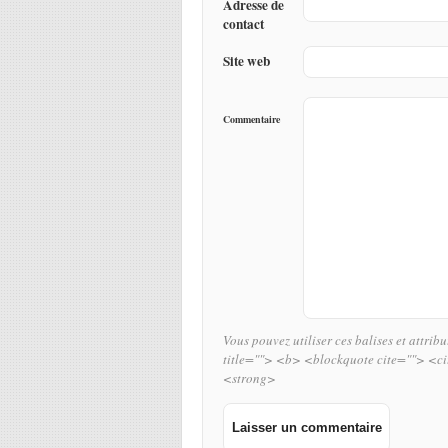
Adresse de
contact
Site web
Commentaire
Vous pouvez utiliser ces balises et attrib
title=""> <b> <blockquote cite=""> <c
<strong>