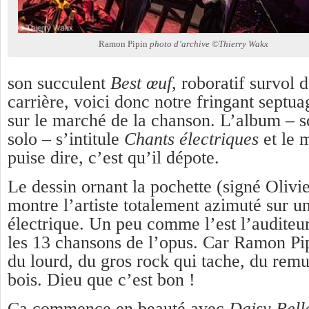
Ramon Pipin
photo d’archive ©Thierry Wakx
son succulent
Best œuf
, roboratif survol 
carrière, voici donc notre fringant septua
sur le marché de la chanson. L’album – 
solo – s’intitule
Chants électriques
et le 
puise dire, c’est qu’il dépote.
Le dessin ornant la pochette (signé Olivi
montre l’artiste totalement azimuté sur u
électrique. Un peu comme l’est l’auditeu
les 13 chansons de l’opus. Car Ramon Pi
du lourd, du gros rock qui tache, du rem
bois. Dieu que c’est bon !
Ça commence en beauté avec
Daisy Bell