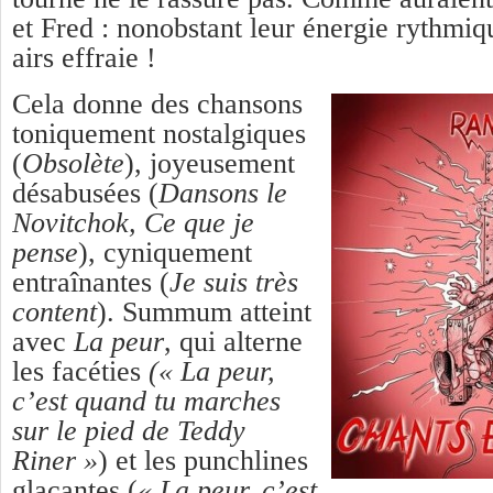
et Fred : nonobstant leur énergie rythmiq
airs effraie !
Cela donne des chansons
toniquement nostalgiques
(
Obsolète
), joyeusement
désabusées (
Dansons le
Novitchok, Ce que je
pense
), cyniquement
entraînantes (
Je suis très
content
). Summum atteint
avec
La peur
, qui alterne
les facéties
(« La peur,
c’est quand tu marches
sur le pied de Teddy
Riner »
) et les punchlines
glaçantes (
« La peur, c’est