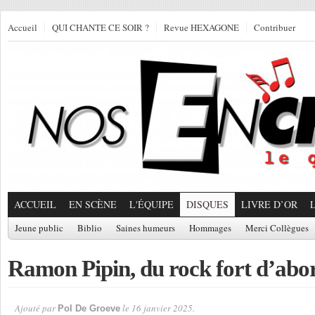
Accueil
QUI CHANTE CE SOIR ?
Revue HEXAGONE
Contribuer
ACCUEIL
EN SCÈNE
L'ÉQUIPE
DISQUES
LIVRE D’OR
Jeune public
Biblio
Saines humeurs
Hommages
Merci Collègues
Ramon Pipin, du rock fort d’abo
Ajouté par
le 16 janvier 2025.
Pol De Groeve
Par