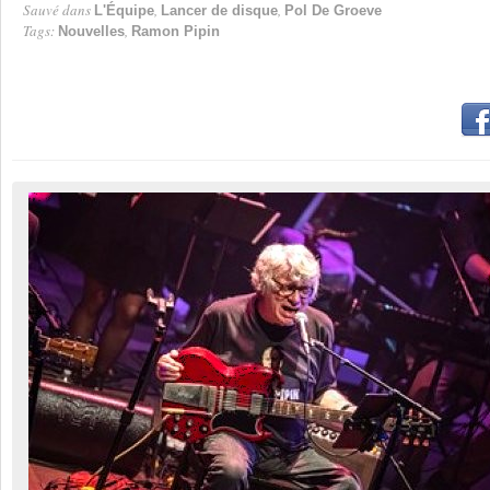
Sauvé dans
,
,
L'Équipe
Lancer de disque
Pol De Groeve
Tags:
,
Nouvelles
Ramon Pipin