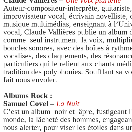
Claude Vallières –
Une voix plurielle
Auteur-compositeur-interprète, guitariste,
improvisateur vocal, écrivain novelliste,
musique multimédias, enseignant à l’Univ
vocal, Claude Vallières publie un album de
comme seul instrument la voix, multipli
boucles sonores, avec des boîtes à rythm
vocalises, des claquements, des résonanc
particuliers qui le relient aux chants méd
tradition des polyphonies. Soufflant sa voi
fait nous envoler.
Albums Rock :
Samuel Covel –
La Nuit
C’est un album noir et âpre, fustigeant l
monde, la lâcheté des hommes, engageant 
nous alerter, pour viser les étoiles dans u