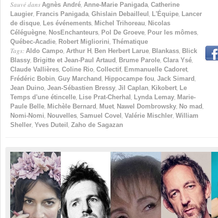
Sauvé dans
,
,
Agnès André
Anne-Marie Panigada
Catherine
,
,
,
,
Laugier
Francis Panigada
Ghislain Debailleul
L'Équipe
Lancer
,
,
,
de disque
Les événements
Michel Trihoreau
Nicolas
,
,
,
,
Céléguègne
NosEnchanteurs
Pol De Groeve
Pour les mômes
,
,
Québec-Acadie
Robert Migliorini
Thématique
Tags:
,
,
,
,
Aldo Campo
Arthur H
Ben Herbert Larue
Blankass
Blick
,
,
,
,
Blassy
Brigitte et Jean-Paul Artaud
Brume Parole
Clara Ysé
,
,
,
,
Claude Vallières
Coline Rio
Collectif
Emmanuelle Cadoret
,
,
,
,
Frédéric Bobin
Guy Marchand
Hippocampe fou
Jack Simard
,
,
,
,
Jean Duino
Jean-Sébastien Bressy
Jil Caplan
Kikobert
Le
,
,
,
Temps d'une étincelle
Lise Prat-Cherhal
Lynda Lemay
Marie-
,
,
,
,
,
Paule Belle
Michèle Bernard
Muet
Nawel Dombrowsky
No mad
,
,
,
,
Nomi-Nomi
Nouvelles
Samuel Covel
Valérie Mischler
William
,
,
Sheller
Yves Duteil
Zaho de Sagazan