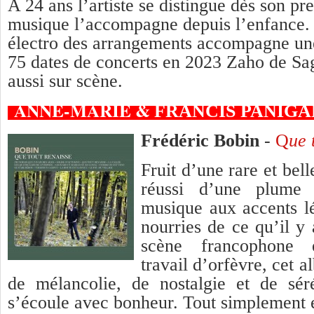
A 24 ans l’artiste se distingue dès son p
musique l’accompagne depuis l’enfance.
électro des arrangements accompagne un
75 dates de concerts en 2023 Zaho de S
aussi sur scène.
ANNE-MARIE &
FRANCIS PANIG
Frédéric Bobin
-
Q
ue 
Fruit d’une rare et bel
réussi d’une plume 
musique aux accents l
nourries de ce qu’il y
scène francophone e
travail d’orfèvre, cet a
de mélancolie, de nostalgie et de séré
s’écoule avec bonheur. Tout simplement e