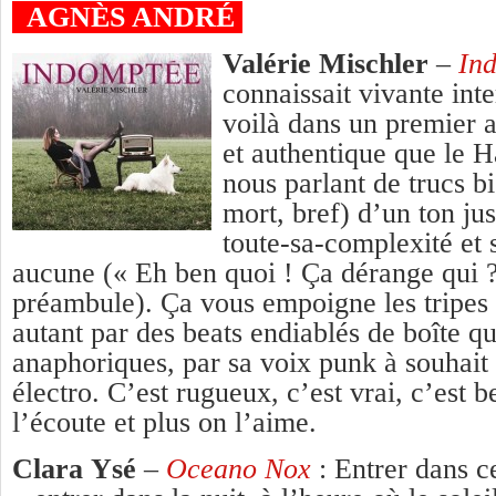
AGNÈS ANDRÉ
Valérie Mischler
–
In
connaissait vivante int
voilà dans un premier 
et authentique que le 
nous parlant de trucs 
mort, bref) d’un ton ju
toute-sa-complexité et 
aucune (« Eh ben quoi ! Ça dérange qui ? 
préambule). Ça vous empoigne les tripes
autant par des beats endiablés de boîte q
anaphoriques, par sa voix punk à souhait 
électro. C’est rugueux, c’est vrai, c’est b
l’écoute et plus on l’aime.
Clara Ysé
–
Oceano Nox
: Entrer dans c