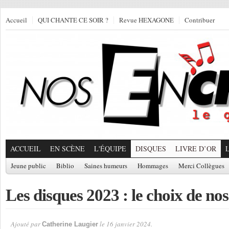
Accueil
QUI CHANTE CE SOIR ?
Revue HEXAGONE
Contribuer
ACCUEIL
EN SCÈNE
L'ÉQUIPE
DISQUES
LIVRE D’OR
Jeune public
Biblio
Saines humeurs
Hommages
Merci Collègues
Les disques 2023 : le choix de no
Ajouté par
le 16 janvier 2024.
Catherine Laugier
Par