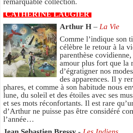
remarquable collection.
CATHERINE LAUGIER
Arthur H
–
La Vie
Comme l’indique son ti
célèbre le retour à la v
parenthèse covidienne,
amour plus fort que la 
d’égratigner nos modes
des apparences. Il y r
phares, et comme à son habitude nous env
lune, du soleil et des étoiles avec ses m
et ses mots réconfortants. Il est rare qu
d’Arthur ne puisse pas être considéré c
l’année…
Jean Sebastien Bressy
-
Les Indiens