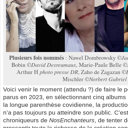
Plusieurs fois nommés
: Nawel Dombrowsky
©Jac
Bobin
©David Desreumaux
, Marie-Paule Belle
©S
Arthur H
photo presse DR
, Zaho de Zagazan
©E
Mischler
©Norbert Gabriel
Voici venir le moment (attendu ?) de faire le 
parus en 2023, en sélectionnant cinq albums 
la longue parenthèse covidienne, la production
n’a pas toujours pu atteindre son public. C’es
chroniqueurs de
NosEnchanteurs
, de tenter 
pressentir toute la richesse de la création c