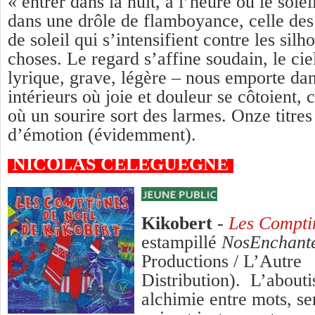
« entrer dans la nuit, à l’heure où le solei
dans une drôle de flamboyance, celle des 
de soleil qui s’intensifient contre les sil
choses. Le regard s’affine soudain, le ciel 
lyrique, grave, légère – nous emporte dan
intérieurs où joie et douleur se côtoient,
où un sourire sort des larmes. Onze titres
d’émotion (évidemment).
NICOLAS CÉLÉGUÈGNE
Kikobert
-
Les Compti
estampillé
NosEnchant
Productions / L’Autre
Distribution). L’about
alchimie entre mots, se