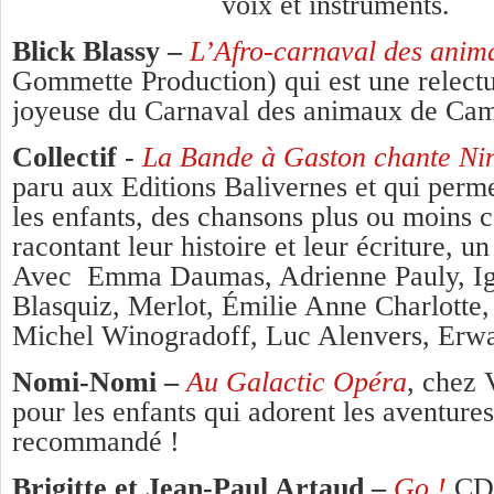
voix et instruments.
Blick Blassy –
L’Afro-carnaval des ani
Gommette Production) qui est une relectu
joyeuse du Carnaval des animaux de Cami
Collectif
-
La Bande à Gaston chante N
paru aux Editions Balivernes et qui perme
les enfants, des chansons plus ou moins 
racontant leur histoire et leur écriture, u
Avec Emma Daumas, Adrienne Pauly, Ig
Blasquiz, Merlot, Émilie Anne Charlotte
Michel Winogradoff, Luc Alenvers, Er
Nomi-Nomi –
Au Galactic Opéra
, chez 
pour les enfants qui adorent les aventures
recommandé !
Brigitte et Jean-Paul Artaud –
Go !
CD 