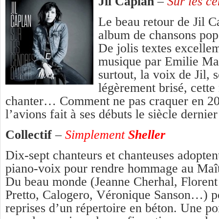
Jil Caplan
–
Sur les c
Le beau retour de Jil 
album de chansons pop-
De jolis textes excell
musique par Emilie Mar
surtout, la voix de Jil,
légèrement brisé, cett
chanter… Comment ne pas craquer en 2
l’avions fait à ses débuts le siècle dernier
Collectif
–
Simplement
Sheller
Dix-sept chanteurs et chanteuses adopten
piano-voix pour rendre hommage au Maît
Du beau monde (Jeanne Cherhal, Florent
Pretto, Calogero, Véronique Sanson…) po
reprises d’un répertoire en béton. Une po