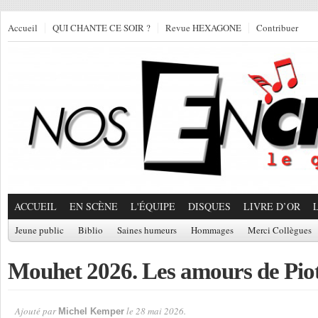
Accueil
QUI CHANTE CE SOIR ?
Revue HEXAGONE
Contribuer
ACCUEIL
EN SCÈNE
L'ÉQUIPE
DISQUES
LIVRE D’OR
Jeune public
Biblio
Saines humeurs
Hommages
Merci Collègues
Mouhet 2026. Les amours de Pio
Ajouté par
le 28 mai 2026.
Michel Kemper
Par