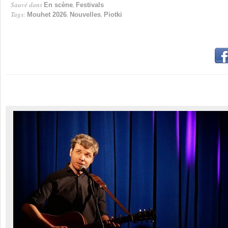
Sauvé dans
,
En scène
Festivals
Tags:
,
,
Mouhet 2026
Nouvelles
Piotki