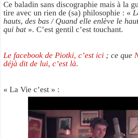
Ce baladin sans discographie mais à la g
tire avec un rien de (sa) philosophie : «
L
hauts, des bas / Quand elle enlève le hau
qui bat
». C’est gentil c’est touchant.
Le facebook de Piotki, c’est ici
; ce que
N
déjà dit de lui, c’est là
.
« La Vie c’est » :