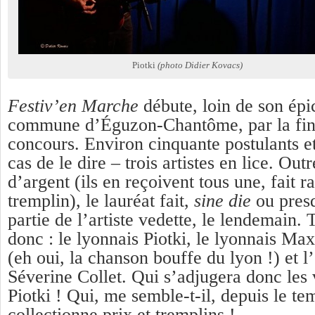
Piotki
(photo Didier Kovacs)
Festiv’en Marche
débute, loin de son épi
commune d’Éguzon-Chantôme, par la fin
concours. Environ cinquante postulants et,
cas de le dire – trois artistes en lice. O
d’argent (ils en reçoivent tous une, fait r
tremplin), le lauréat fait,
sine die
ou presq
partie de l’artiste vedette, le lendemain. 
donc : le lyonnais Piotki, le lyonnais Ma
(eh oui, la chanson bouffe du lyon !) et 
Séverine Collet. Qui s’adjugera donc les 
Piotki ! Qui, me semble-t-il, depuis le te
collectionne prix et tremplins !