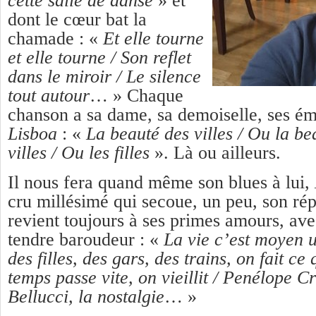
cette salle de danse
» et
dont le cœur bat la
chamade : «
Et elle tourne
et elle tourne /
Son reflet
dans le miroir / Le silence
tout autour
… » Chaque
chanson a sa dame, sa demoiselle, ses é
Lisboa
: «
La beauté des villes /
Ou la bea
villes /
Ou les filles
». Là ou ailleurs.
Il nous fera quand même son blues à lui,
cru millésimé qui secoue, un peu, son rép
revient toujours à ses primes amours, ave
tendre baroudeur : «
La vie
c’est moyen u
des filles, des gars, des trains, on fait ce
temps passe vite, on vieillit /
Penélope Cr
Bellucci, la nostalgie
… »