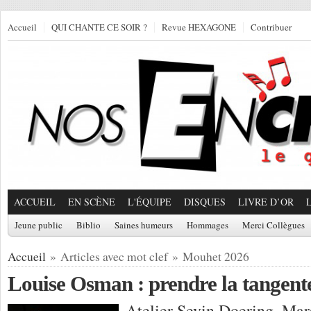
Accueil
QUI CHANTE CE SOIR ?
Revue HEXAGONE
Contribuer
ACCUEIL
EN SCÈNE
L'ÉQUIPE
DISQUES
LIVRE D’OR
Jeune public
Biblio
Saines humeurs
Hommages
Merci Collègues
Accueil
» Articles avec mot clef » Mouhet 2026
Louise Osman : prendre la tangent
Atelier Sevin Doering, Mar