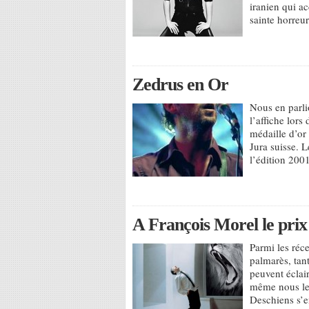
iranien qui a
sainte horreur
Zedrus en Or
Nous en parli
l’affiche lor
médaille d’or
Jura suisse. L
l’édition 2001
A François Morel le prix
Parmi les réc
palmarès, tant
peuvent éclair
même nous le 
Deschiens s’e