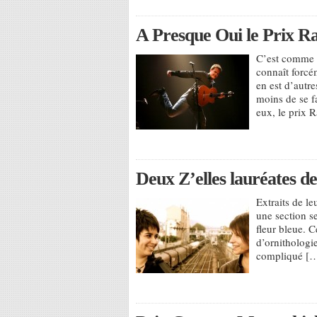
A Presque Oui le Prix R
C’est comme ç
connaît forcém
en est d’autre
moins de se fa
eux, le prix 
Deux Z’elles lauréates de
Extraits de l
une section se
fleur bleue. C
d’ornithologi
compliqué [