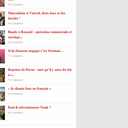
98 Comments
Manoukian et Varrod, deux ânes et des
âneries !
96 Comments
Bande à Renaud : opération commerciale et
racolage...
93 Comments
Si la chanson engagée c’est Stromaé…
77 Comments
Reprises de Ferrat : tant qu’il y aura du fric
à s...
72 Comments
« Je chante faux en français »
69 Comments
Faut-il subventionner Noah ?
68 Comments