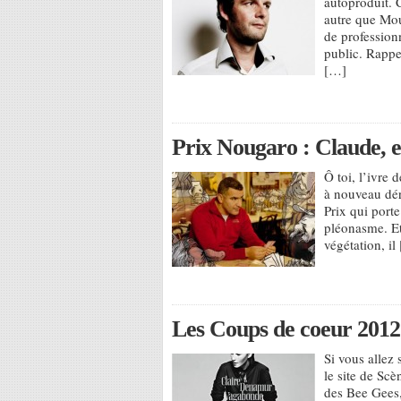
autoproduit. C
autre que Mou
de profession
public. Rappe
[…]
Prix Nougaro : Claude, es
Ô toi, l’ivre 
à nouveau dér
Prix qui porte
pléonasme. Et 
végétation, il
Les Coups de coeur 2012
Si vous allez
le site de Scè
des Bee Gees,