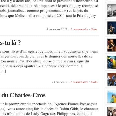
réé il y a deux ans, ce Prix dont le président d’honneur n’est
staki, décerne deux récompenses : le prix du jury (composé
nels, journalistes comme programmateurs) et le prix du
lons que Melissmell a remporté en 2011 tant le Prix du jury
5 novembre 2012
1 commentaire
Suite...
-tu là ?
de sons, livre d’images et de mots, m’en voudras-tu si je viens
anger ton coin de ciel pour te donner des nouvelles de ce
 ton nom ? Prix d’écriture, dois-je préciser au risque du
je te sais déjà ajouter : « L’écriture c’est comme la
 […]
24 mai 2012
1 commentaire
Suite...
 du Charles-Cros
 sur le prompteur du spectacle de l’Agence France Presse (sur
nes), vous aurez cinq fois le décès de Robin Gibb, le chanteur
 les tribulations de Lady Gaga aux Philippines, ce député