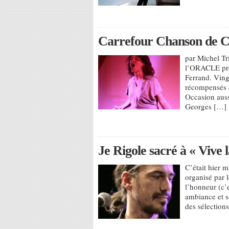
Carrefour Chanson de Cl
par Michel Tr
l’ORACLE prés
Ferrand. Ving
récompensés d
Occasion auss
Georges […]
Je Rigole sacré à « Vive l
C’était hier m
organisé par l
l’honneur (c’
ambiance et s
des sélections