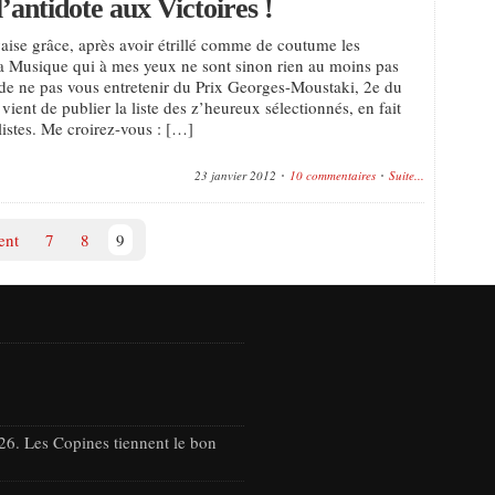
’antidote aux Victoires !
aise grâce, après avoir étrillé comme de coutume les
la Musique qui à mes yeux ne sont sinon rien au moins pas
de ne pas vous entretenir du Prix Georges-Moustaki, 2e du
ient de publier la liste des z’heureux sélectionnés, en fait
listes. Me croirez-vous : […]
23 janvier 2012
10 commentaires
Suite...
ent
7
8
9
26. Les Copines tiennent le bon