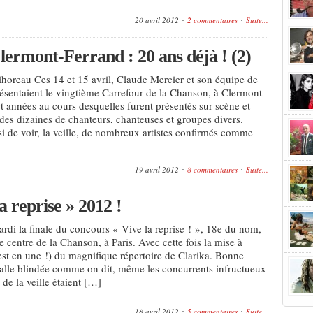
20 avril 2012
2 commentaires
Suite...
ermont-Ferrand : 20 ans déjà ! (2)
ihoreau Ces 14 et 15 avril, Claude Mercier et son équipe de
entaient le vingtième Carrefour de la Chanson, à Clermont-
t années au cours desquelles furent présentés sur scène et
es dizaines de chanteurs, chanteuses et groupes divers.
i de voir, la veille, de nombreux artistes confirmés comme
19 avril 2012
8 commentaires
Suite...
a reprise » 2012 !
ardi la finale du concours « Vive la reprise ! », 18e du nom,
e centre de la Chanson, à Paris. Avec cette fois la mise à
est en une !) du magnifique répertoire de Clarika. Bonne
alle blindée comme on dit, même les concurrents infructueux
 de la veille étaient […]
18 avril 2012
5 commentaires
Suite...