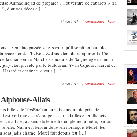
ccuse Ahmadinejad de préparer « l’ouverture de cabarets » (la
 !), d’autres décès à […]
21 mai 2012
5 commentaires
Suite...
ons la semaine passée sans savoir qu’il serait en haut de
s du weeek-end. L’helvète Zedrus vient de remporter la 45e
+Popu
 de la chanson au Marché-Concours de Saignelégier, dans le
e jury était présidé par le toulousain Yvan Cujious, lauréat de
. Hasard et destinée, c’est à […]
2 mai 2012
2 commentaires
Suite...
 Alphonse-Allais
ents billets de NosEnchanteurs, beaucoup de prix, de
 il est vrai que ces récompenses, médailles et colifichets
er un artiste, au sens de le mettre en pleine lumière, parfois
révéler. Nul n’est besoin de révéler François Morel, les
n sont jadis chargé. Morel fait depuis feu […]