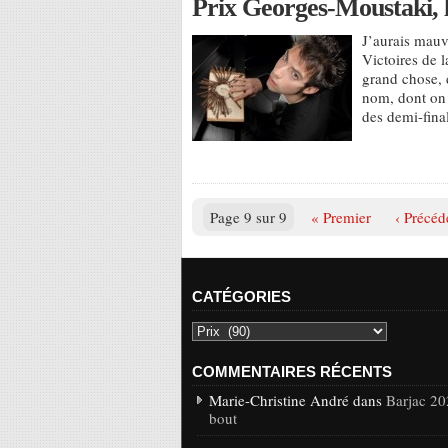
Prix Georges-Moustaki, l
J’aurais mauv
Victoires de 
grand chose, 
nom, dont on v
des demi-fina
Page 9 sur 9
« Premier
‹ Précéd
CATÉGORIES
COMMENTAIRES RÉCENTS
Marie-Christine André dans
Barjac 20
bout