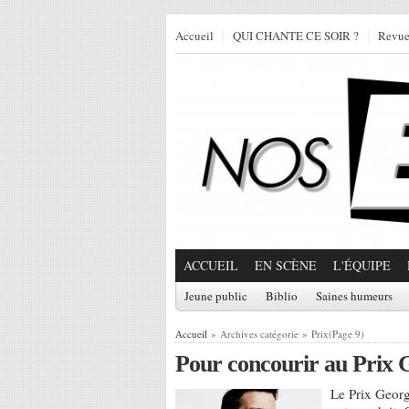
Accueil
QUI CHANTE CE SOIR ?
Revu
ACCUEIL
EN SCÈNE
L'ÉQUIPE
Jeune public
Biblio
Saines humeurs
Accueil
» Archives catégorie » Prix(Page 9)
Pour concourir au Prix
Le Prix Geor