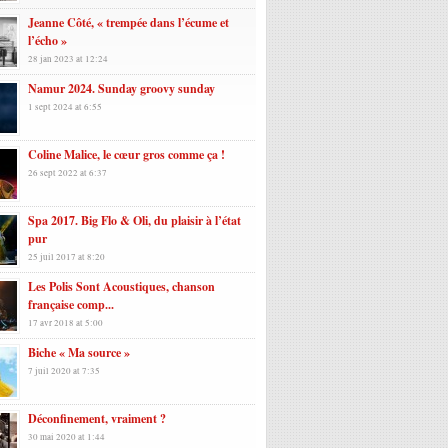
Jeanne Côté, « trempée dans l’écume et
l’écho »
28 jan 2023 at 12:24
Namur 2024. Sunday groovy sunday
1 sept 2024 at 6:55
Coline Malice, le cœur gros comme ça !
26 sept 2022 at 6:37
Spa 2017. Big Flo & Oli, du plaisir à l’état
pur
25 juil 2017 at 8:20
Les Polis Sont Acoustiques, chanson
française comp...
17 avr 2018 at 5:00
Biche « Ma source »
7 juil 2020 at 7:35
Déconfinement, vraiment ?
30 mai 2020 at 1:44