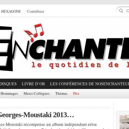
e HEXAGONE
Contribuer
DISQUES
LIVRE D’OR
LES CONFÉRENCES DE NOSENCHANTEU
Hommages
Merci Collègues
Thémas
Prix
Prom
 Georges-Moustaki 2013…
ges-Moustaki récompense un album indépendant et/ou