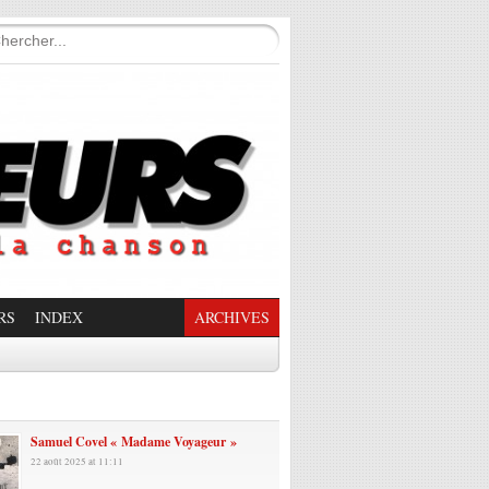
RS
INDEX
ARCHIVES
enade Enchantée
Samuel Covel « Madame Voyageur »
22 août 2025 at 11:11