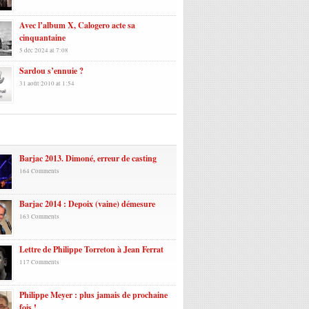
Avec l’album X, Calogero acte sa
cinquantaine
5 déc 2024 at 7:08
Sardou s’ennuie ?
31 août 2010 at 1:54
laires
Barjac 2013. Dimoné, erreur de casting
164 Comments
Barjac 2014 : Depoix (vaine) démesure
163 Comments
Lettre de Philippe Torreton à Jean Ferrat
117 Comments
Philippe Meyer : plus jamais de prochaine
fois !