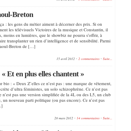
aoul-Breton
a : les gens du métier aiment à décerner des prix. Si on
ent les télévisuels Victoires de la musique et Constantin, il
s, moins en lumières, que le showbiz ne pourra s’offrir, à
ire transplanter un rien d’intelligence et de sensibilité. Parmi
Raoul-Breton de […]
15 avril 2012
2 commentaires
Suite...
 « Et en plus elles chantent »
eur bio : « Deux Z’elles ce n’est pas : une marque de vêtement,
crète d’ultra féministes, un solo schizophrène. Ce n’est pas
e n’est pas une version simplifiée de la 4L ou des L5, un club
e, un nouveau parti politique (ou pas encore). Ce n’est pas
…]
20 mars 2012
14 commentaires
Suite...