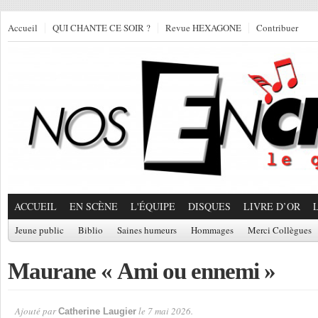
Accueil
QUI CHANTE CE SOIR ?
Revue HEXAGONE
Contribuer
ACCUEIL
EN SCÈNE
L'ÉQUIPE
DISQUES
LIVRE D’OR
Jeune public
Biblio
Saines humeurs
Hommages
Merci Collègues
Maurane « Ami ou ennemi »
Ajouté par
le 7 mai 2026.
Catherine Laugier
Par