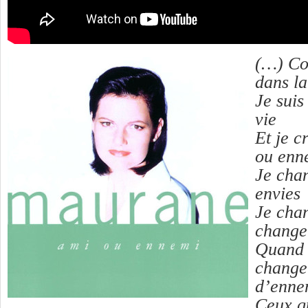
(…) Co
dans la
Je suis
vie
Et je c
ou enn
Je chan
envies
Je chan
change 
Quand i
change
d’enne
Ceux q