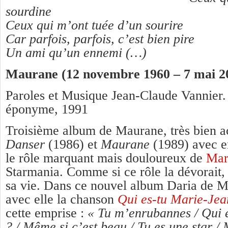
sourdine
Ceux qui m’ont tuée d’un sourire
Car parfois, parfois, c’est bien pire
Un ami qu’un ennemi (…)
Maurane (12 novembre 1960 – 7 mai 2
Paroles et Musique Jean-Claude Vannier. 
éponyme, 1991
Troisième album de Maurane, très bien ac
Danser
(1986) et
Maurane
(1989) avec e
le rôle marquant mais douloureux de
Mar
Starmania. Comme si ce rôle la dévorait,
sa vie. Dans ce nouvel album Daria de M
avec elle la chanson
Qui es-tu Marie-Je
cette emprise :
« Tu m’enrubannes / Qui 
? / Même si c’est beau / Tu es une star /