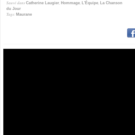
Sauvé dans
,
,
,
Catherine Laugier
Hommage
L'Équipe
La Chanson
du Jour
Tags:
Maurane