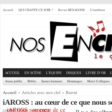
Accueil
QUI CHANTE CE SOIR ?
Revue HEXAGONE
Contribuer
ACCUEIL
EN SCÈNE
L'ÉQUIPE
DISQUES
LIVRE D’OR
Jeune public
Biblio
Saines humeurs
Hommages
Merci Collègues
Accueil
» Articles avec mot clef » Barrut
iAROSS : au cœur de ce que nous
Il y a des alb