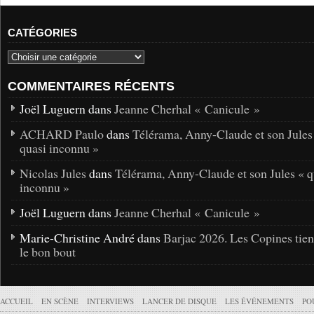
CATÉGORIES
COMMENTAIRES RÉCENTS
Joël Luguern dans
Jeanne Cherhal « Canicule »
ACHARD Paulo
dans
Télérama, Anny-Claude et son Jules
quasi inconnu »
Nicolas Jules
dans
Télérama, Anny-Claude et son Jules « q
inconnu »
Joël Luguern dans
Jeanne Cherhal « Canicule »
Marie-Christine André dans
Barjac 2026. Les Copines tie
le bon bout
ACCUEIL
EN SCÈNE
INTERVIEWS
LANCER DE DISQUE
LES ÉVÉNEMENTS
PO