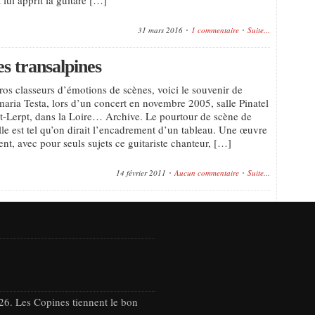
31 mars 2016
1 commentaire
Suite...
s transalpines
ros classeurs d’émotions de scènes, voici le souvenir de
nmaria Testa, lors d’un concert en novembre 2005, salle Pinatel
t-Lerpt, dans la Loire… Archive. Le pourtour de scène de
alle est tel qu’on dirait l’encadrement d’un tableau. Une œuvre
nt, avec pour seuls sujets ce guitariste chanteur, […]
14 février 2011
Aucun commentaire
Suite...
26. Les Copines tiennent le bon