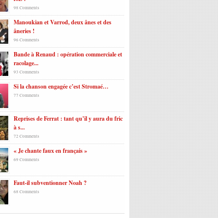
98 Comments
Manoukian et Varrod, deux ânes et des
âneries !
96 Comments
Bande à Renaud : opération commerciale et
racolage...
93 Comments
Si la chanson engagée c’est Stromaé…
77 Comments
Reprises de Ferrat : tant qu’il y aura du fric
à s...
72 Comments
« Je chante faux en français »
69 Comments
Faut-il subventionner Noah ?
68 Comments