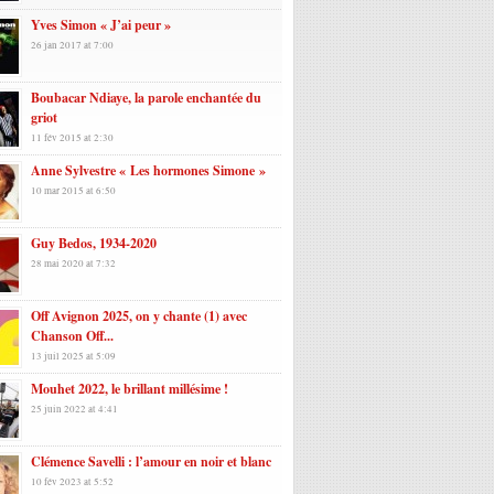
Yves Simon « J’ai peur »
26 jan 2017 at 7:00
Boubacar Ndiaye, la parole enchantée du
griot
11 fév 2015 at 2:30
Anne Sylvestre « Les hormones Simone »
10 mar 2015 at 6:50
Guy Bedos, 1934-2020
28 mai 2020 at 7:32
Off Avignon 2025, on y chante (1) avec
Chanson Off...
13 juil 2025 at 5:09
Mouhet 2022, le brillant millésime !
25 juin 2022 at 4:41
Clémence Savelli : l’amour en noir et blanc
10 fév 2023 at 5:52