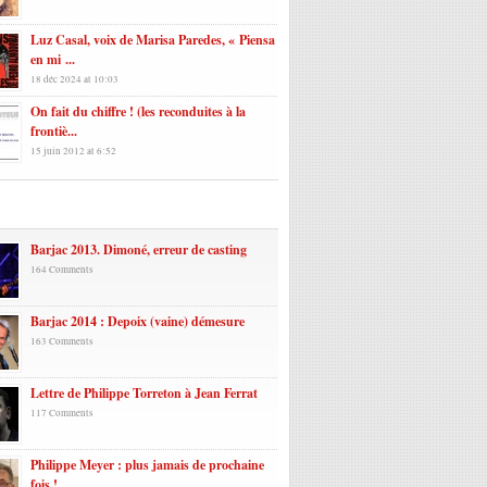
Luz Casal, voix de Marisa Paredes, « Piensa
en mi ...
18 déc 2024 at 10:03
On fait du chiffre ! (les reconduites à la
frontiè...
15 juin 2012 at 6:52
laires
Barjac 2013. Dimoné, erreur de casting
164 Comments
Barjac 2014 : Depoix (vaine) démesure
163 Comments
Lettre de Philippe Torreton à Jean Ferrat
117 Comments
Philippe Meyer : plus jamais de prochaine
fois !