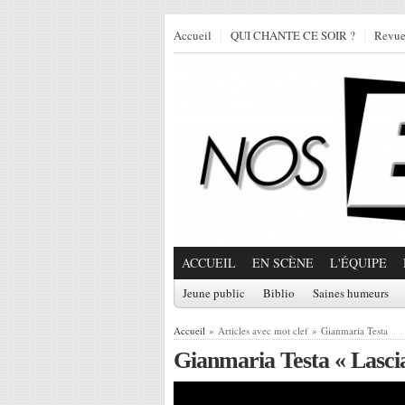
Accueil
QUI CHANTE CE SOIR ?
Revu
ACCUEIL
EN SCÈNE
L'ÉQUIPE
Jeune public
Biblio
Saines humeurs
Accueil
» Articles avec mot clef » Gianmaria Testa
Gianmaria Testa « Lasci