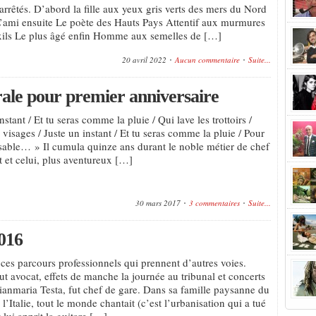
 arrêtés. D’abord la fille aux yeux gris verts des mers du Nord
 L’ami ensuite Le poète des Hauts Pays Attentif aux murmures
 exils Le plus âgé enfin Homme aux semelles de […]
20 avril 2022
Aucun commentaire
Suite...
rale pour premier anniversaire
stant / Et tu seras comme la pluie / Qui lave les trottoirs /
visages / Juste un instant / Et tu seras comme la pluie / Pour
able… » Il cumula quinze ans durant le noble métier de chef
t et celui, plus aventureux […]
30 mars 2017
3 commentaires
Suite...
016
 ces parcours professionnels qui prennent d’autres voies.
ut avocat, effets de manche la journée au tribunal et concerts
 Gianmaria Testa, fut chef de gare. Dans sa famille paysanne du
l’Italie, tout le monde chantait (c’est l’urbanisation qui a tué
 lui apprit la guitare […]