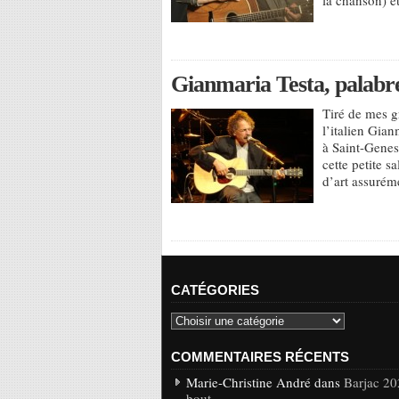
Gianmaria Testa, palabre
Tiré de mes g
l’italien Gia
à Saint-Genes
cette petite s
d’art assuréme
CATÉGORIES
COMMENTAIRES RÉCENTS
Marie-Christine André dans
Barjac 20
bout