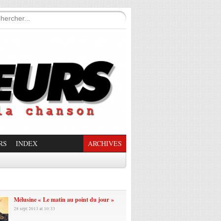
RS
INDEX
ARCHIVES
enade Enchantée
Mélusine « Le matin au point du jour »
28 sept 2013 at 10:33