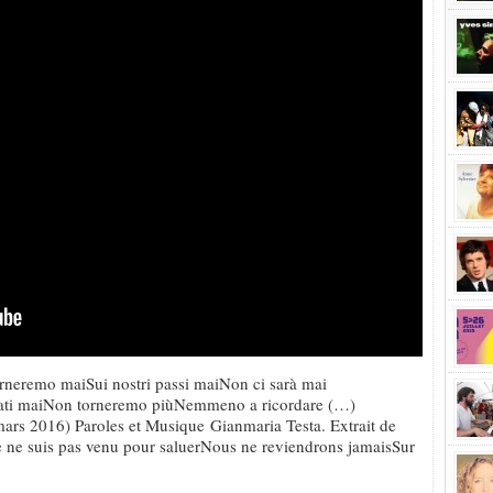
rneremo maiSui nostri passi maiNon ci sarà mai
dati maiNon torneremo piùNemmeno a ricordare (…)
ars 2016) Paroles et Musique Gianmaria Testa. Extrait de
e ne suis pas venu pour saluerNous ne reviendrons jamaisSur