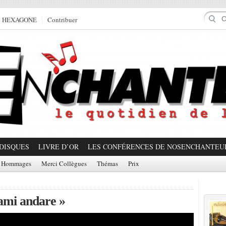
e HEXAGONE
Contribuer
DISQUES
LIVRE D’OR
LES CONFÉRENCES DE NOSENCHANTEU
Hommages
Merci Collègues
Thémas
Prix
Prom
ami andare »