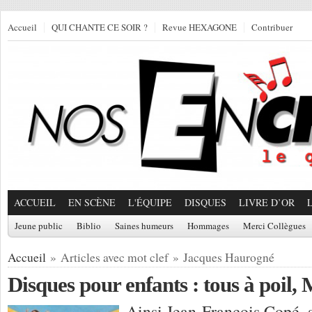
Accueil
QUI CHANTE CE SOIR ?
Revue HEXAGONE
Contribuer
ACCUEIL
EN SCÈNE
L'ÉQUIPE
DISQUES
LIVRE D’OR
Jeune public
Biblio
Saines humeurs
Hommages
Merci Collègues
Accueil
» Articles avec mot clef » Jacques Haurogné
Disques pour enfants : tous à poil,
Ainsi Jean-François Copé, 