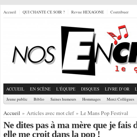
Accueil
QUI CHANTE CE SOIR ?
Revue HEXAGONE
Contribuer
ACCUEIL
EN SCÈNE
L'ÉQUIPE
DISQUES
LIVRE D’OR
Jeune public
Biblio
Saines humeurs
Hommages
Merci Collègues
Accueil
» Articles avec mot clef » Le Mans Pop Festival
Ne dites pas à ma mère que je fais 
elle me croit dans la pop !