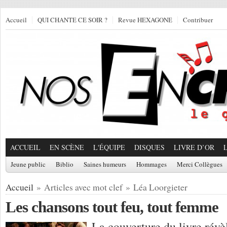
Accueil
QUI CHANTE CE SOIR ?
Revue HEXAGONE
Contribuer
ACCUEIL
EN SCÈNE
L'ÉQUIPE
DISQUES
LIVRE D’OR
Jeune public
Biblio
Saines humeurs
Hommages
Merci Collègues
Accueil
» Articles avec mot clef » Léa Loorgieter
Les chansons tout feu, tout femme
La couverture du livre révè