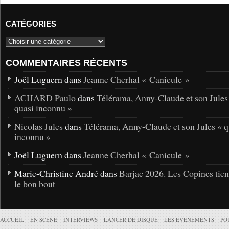
CATÉGORIES
COMMENTAIRES RÉCENTS
Joël Luguern dans
Jeanne Cherhal « Canicule »
ACHARD Paulo
dans
Télérama, Anny-Claude et son Jules
quasi inconnu »
Nicolas Jules
dans
Télérama, Anny-Claude et son Jules « q
inconnu »
Joël Luguern dans
Jeanne Cherhal « Canicule »
Marie-Christine André dans
Barjac 2026. Les Copines tie
le bon bout
ACCUEIL
EN SCÈNE
INTERVIEWS
LANCER DE DISQUE
LES ÉVÉNEMENTS
PO