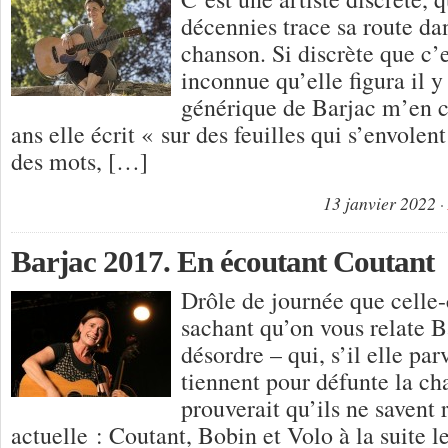
décennies trace sa route dan
chanson. Si discrète que c’
inconnue qu’elle figura il y
générique de Barjac m’en c
ans elle écrit « sur des feuilles qui s’envolen
des mots, […]
13 janvier 2022
Barjac 2017. En écoutant Coutant
Drôle de journée que celle-c
sachant qu’on vous relate B
désordre – qui, s’il elle pa
tiennent pour défunte la ch
prouverait qu’ils ne savent 
actuelle : Coutant, Bobin et Volo à la suite l