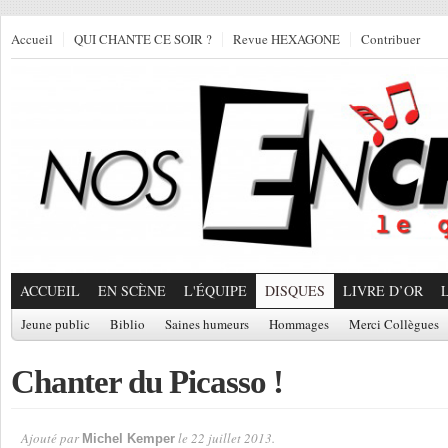
Accueil
QUI CHANTE CE SOIR ?
Revue HEXAGONE
Contribuer
ACCUEIL
EN SCÈNE
L'ÉQUIPE
DISQUES
LIVRE D’OR
Jeune public
Biblio
Saines humeurs
Hommages
Merci Collègues
Chanter du Picasso !
Ajouté par
le 22 juillet 2013.
Michel Kemper
Par