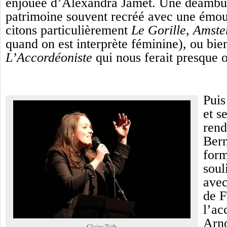
enjouée d’Alexandra Jamet. Une déambul
patrimoine souvent recréé avec une émo
citons particulièrement
Le Gorille
,
Amste
quand on est interprète féminine), ou bie
L’Accordéoniste
qui nous ferait presque o
Puis
et s
ren
Ber
form
soul
avec
de F
l’ac
Arno
Claire Taïb