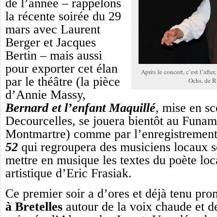
de l’année – rappelons
la récente soirée du 29
mars avec Laurent
Berger et Jacques
Bertin – mais aussi
pour exporter cet élan
Après le concert, c’est l’after
par le théâtre (la pièce
Ochs, de R
d’Annie Massy,
Bernard et l’enfant Maquillé
, mise en s
Decourcelles, se jouera bientôt au Funam
Montmartre) comme par l’enregistremen
52
qui regroupera des musiciens locaux so
mettre en musique les textes du poète loca
artistique d’Eric Frasiak.
Ce premier soir a d’ores et déjà tenu pr
à Bretelles
autour de la voix chaude et d