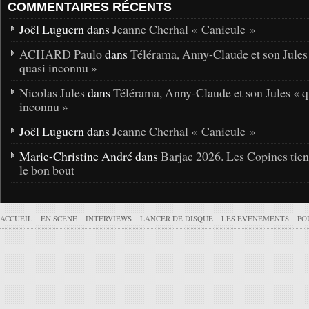
COMMENTAIRES RÉCENTS
Joël Luguern dans
Jeanne Cherhal « Canicule »
ACHARD Paulo
dans
Télérama, Anny-Claude et son Jules
quasi inconnu »
Nicolas Jules
dans
Télérama, Anny-Claude et son Jules « q
inconnu »
Joël Luguern dans
Jeanne Cherhal « Canicule »
Marie-Christine André dans
Barjac 2026. Les Copines tie
le bon bout
ACCUEIL
EN SCÈNE
INTERVIEWS
LANCER DE DISQUE
LES ÉVÉNEMENTS
PO