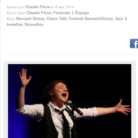
Ajouté par
le 8 mai 2014.
Claude Fèvre
Par
Sauvé dans
,
,
Claude Fèvre
Festivals
L'Équipe
Tags:
,
,
,
Bernard Dimey
Claire Taïb
Festival Bernard-Dimey
Jazz à
,
bretelles
Nouvelles