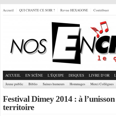
Accueil
QUI CHANTE CE SOIR ?
Revue HEXAGONE
Contribuer
ACCUEIL
EN SCÈNE
L'ÉQUIPE
DISQUES
LIVRE D’OR
Jeune public
Biblio
Saines humeurs
Hommages
Merci Collègues
Festival Dimey 2014 : à l’unisson
territoire