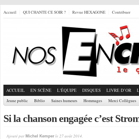
Accueil
QUI CHANTE CE SOIR ?
Revue HEXAGONE
Contribuer
ACCUEIL
EN SCÈNE
L'ÉQUIPE
DISQUES
LIVRE D’OR
Jeune public
Biblio
Saines humeurs
Hommages
Merci Collègues
Si la chanson engagée c’est Str
Ajouté par
le 27 août 2014.
Michel Kemper
Par