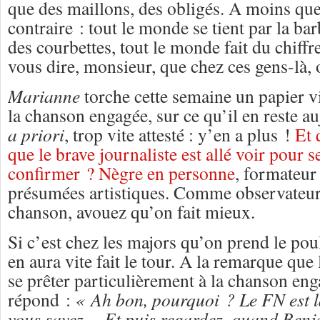
que des maillons, des obligés. A moins que 
contraire : tout le monde se tient par la barb
des courbettes, tout le monde fait du chiffre
vous dire, monsieur, que chez ces gens-là,
Marianne
torche cette semaine un papier vit
la chanson engagée, sur ce qu’il en reste a
a priori
, trop vite attesté : y’en a plus !
Et 
que le brave journaliste est allé voir pour se
confirmer ? Nègre en personne
, formateur
présumées artistiques. Comme observateur 
chanson, avouez qu’on fait mieux.
Si c’est chez les majors qu’on prend le pou
en aura vite fait le tour. A la remarque que
se prêter particulièrement à la chanson en
répond :
« Ah bon, pourquoi ? Le FN est l
vous savez… Et puis regardez, quand Benja