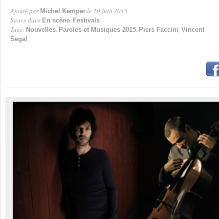
Ajouté par
le 10 juin 2015.
Michel Kemper
Par
Sauvé dans
,
En scène
Festivals
Tags:
,
,
,
Nouvelles
Paroles et Musiques 2015
Piers Faccini
Vincent
Segal