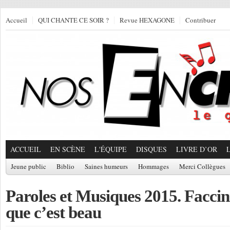
Accueil
QUI CHANTE CE SOIR ?
Revue HEXAGONE
Contribuer
ACCUEIL
EN SCÈNE
L'ÉQUIPE
DISQUES
LIVRE D’OR
Jeune public
Biblio
Saines humeurs
Hommages
Merci Collègues
Paroles et Musiques 2015. Faccini
que c’est beau