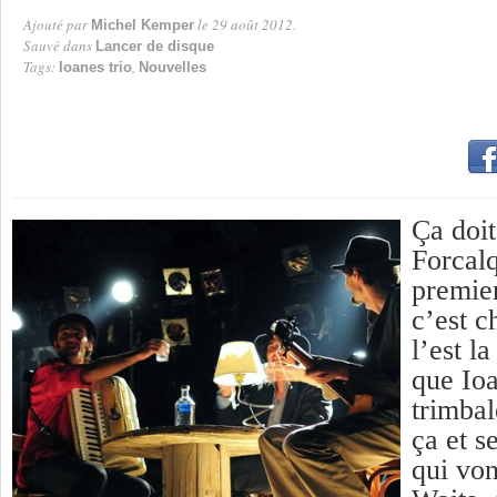
Ajouté par
le 29 août 2012.
Michel Kemper
Par
Sauvé dans
Lancer de disque
Tags:
,
Ioanes trio
Nouvelles
Ça doit
Forcalq
premier
c’est 
l’est l
que Io
trimbal
ça et s
qui vo