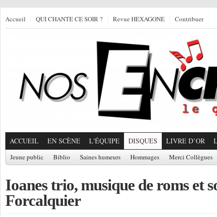
Accueil
QUI CHANTE CE SOIR ?
Revue HEXAGONE
Contribuer
ACCUEIL
EN SCÈNE
L'ÉQUIPE
DISQUES
LIVRE D’OR
Jeune public
Biblio
Saines humeurs
Hommages
Merci Collègues
Ioanes trio, musique de roms et so
Forcalquier