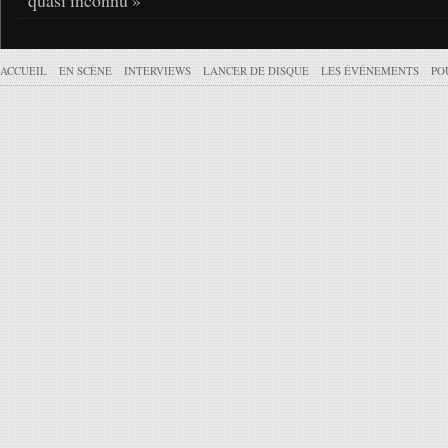
quasi inconnu »
ACCUEIL
EN SCÈNE
INTERVIEWS
LANCER DE DISQUE
LES ÉVÉNEMENTS
PO