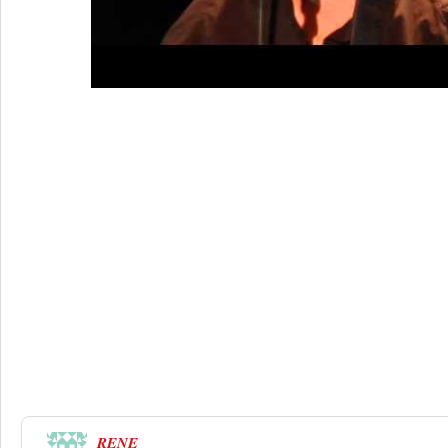
3 Réponses à
Ioanes trio, musique de r
Forcalquier
RENE