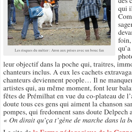
des 
qui i
Comm
sage
deva
foin,
qu’a
Les risques du métier : Aron aux prises avec un bouc fan
phot
leur objectif dans la poche qui, traitres, immo
chanteurs inclus. A eux les cachets extravaga
chanteurs deviennent people… Il ne manquen
artistes qui, au même moment, font leur balan
fêtes de Prémilhat en vue du co-plateau de l’
doute tous ces gens qui aiment la chanson sans
pompes, qui fredonnent sans doute Delpech
« On dirait qu’ça t’gène de marche dans la
Le site de
la Ferme pédagogique de la Ganne,