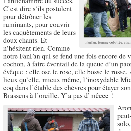
l’antichambre du succès.
C’est dire s’ils postulent
pour détrôner les
ruminants, pour couvrir
les caquètements de leurs
doux chants. Et
Fanfan, femme culottée, cha
n’hésitent rien. Comme
notre FanFan qui se fend une fois encore de ve
cochon, à faire éventail de la queue d’un pao
évêque : elle ose le rose, elle bosse le rosse.
lieux qu’elle, mieux même, l’inoxydable Mic
coq dans l’étable des chèvres pour étayer son
Brassens à l’oreille. Y’a pas d’mêeee !
Aron
peut
solo