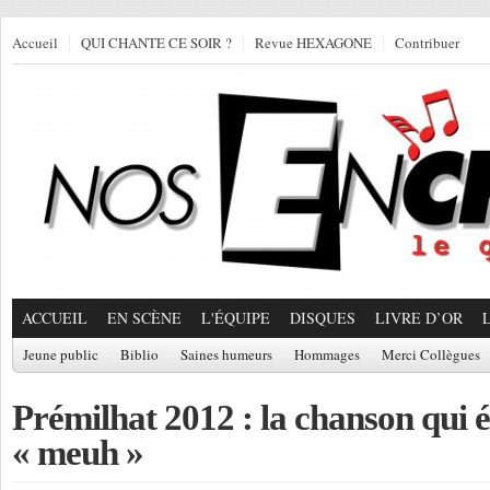
Accueil
QUI CHANTE CE SOIR ?
Revue HEXAGONE
Contribuer
ACCUEIL
EN SCÈNE
L'ÉQUIPE
DISQUES
LIVRE D’OR
Jeune public
Biblio
Saines humeurs
Hommages
Merci Collègues
Prémilhat 2012 : la chanson qui é
« meuh »