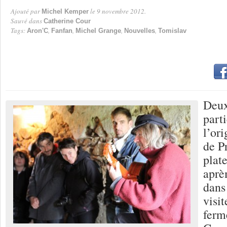
Ajouté par
le 9 novembre 2012.
Michel Kemper
Par
Sauvé dans
Catherine Cour
Tags:
,
,
,
,
Aron'C
Fanfan
Michel Grange
Nouvelles
Tomislav
Deux
part
l’ori
de P
plat
aprè
dans 
visi
ferm