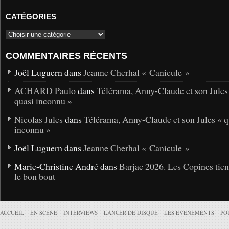
CATÉGORIES
COMMENTAIRES RÉCENTS
Joël Luguern dans
Jeanne Cherhal « Canicule »
ACHARD Paulo
dans
Télérama, Anny-Claude et son Jules
quasi inconnu »
Nicolas Jules
dans
Télérama, Anny-Claude et son Jules « q
inconnu »
Joël Luguern dans
Jeanne Cherhal « Canicule »
Marie-Christine André dans
Barjac 2026. Les Copines tie
le bon bout
ACCUEIL
EN SCÈNE
INTERVIEWS
LANCER DE DISQUE
LES ÉVÉNEMENTS
PO