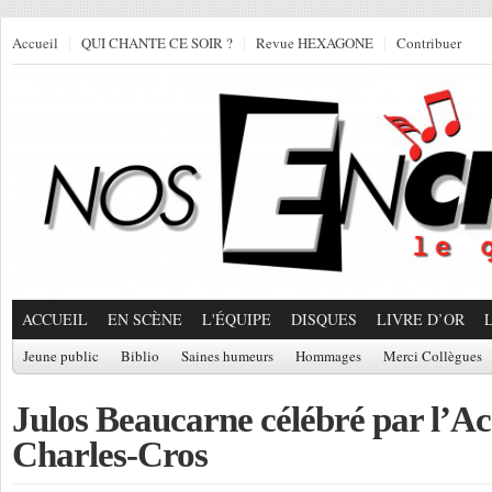
Accueil
QUI CHANTE CE SOIR ?
Revue HEXAGONE
Contribuer
ACCUEIL
EN SCÈNE
L'ÉQUIPE
DISQUES
LIVRE D’OR
Jeune public
Biblio
Saines humeurs
Hommages
Merci Collègues
Julos Beaucarne célébré par l’A
Charles-Cros