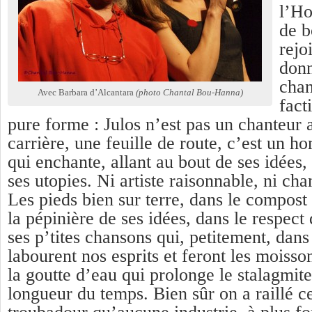
l’Ho
de b
rejo
donn
chan
Avec Barbara d’Alcantara
(photo Chantal Bou-Hanna)
fact
pure forme : Julos n’est pas un chanteur 
carrière, une feuille de route, c’est un 
qui enchante, allant au bout de ses idées,
ses utopies. Ni artiste raisonnable, ni ch
Les pieds bien sur terre, dans le compost
la pépinière de ses idées, dans le respect d
ses p’tites chansons qui, petitement, dans
labourent nos esprits et feront les moisso
la goutte d’eau qui prolonge le stalagmit
longueur du temps. Bien sûr on a raillé ce