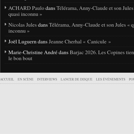
ACHARD Paulo
dans
Télérama, Anny-Claude et son Jules
quasi inconnu »
Nicolas Jules
dans
Télérama, Anny-Claude et son Jules « q
inconnu »
Joël Luguern dans
Jeanne Cherhal « Canicule »
Marie-Christine André dans
Barjac 2026. Les Copines tie
le bon bout
ACCUEIL
EN SCÈNE
INTERVIEWS
LANCER DE DISQUE
LES ÉVÉNEMENTS
PO