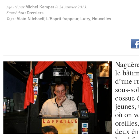
Ajouté par
le 24 janvier 2013.
Michel Kemper
Par
Sauvé dans
Dossiers
Tags:
,
,
,
Alain Nitchaeff
L'Esprit frappeur
Lutry
Nouvelles
Naguère,
le bâti
d’une r
sous-so
cossue é
jeunes,
où on ve
oreilles
deux én