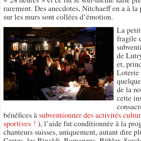
rarement. Des anecdotes, Nitchaeff en a à la pe
sur les murs sont collées d’émotion.
La peti
fragile 
subvent
de Lutr
et, prin
Loterie
quelque
de la n
cette in
consacre
bénéfices à
subventionner des activités cultur
sportives !
), l’aide fut conditionnée à la p
chanteurs suisses, uniquement, autant dire p
Certes, les Rinaldi, Romanens, Bühler, Sarcl