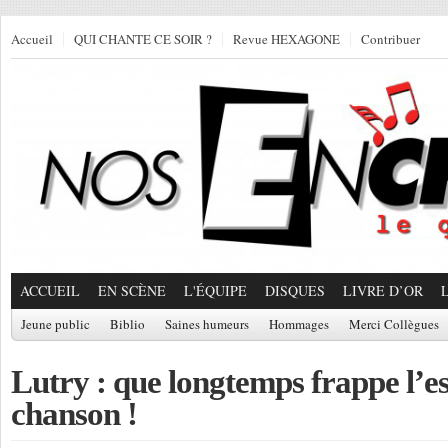
Accueil
QUI CHANTE CE SOIR ?
Revue HEXAGONE
Contribuer
ACCUEIL
EN SCÈNE
L'ÉQUIPE
DISQUES
LIVRE D’OR
Jeune public
Biblio
Saines humeurs
Hommages
Merci Collègues
Lutry : que longtemps frappe l’es
chanson !