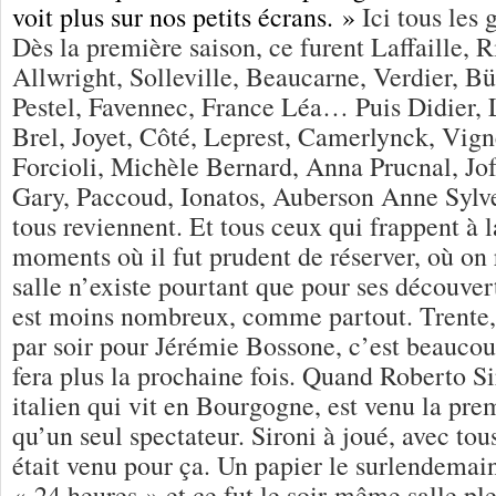
voit plus sur nos petits écrans. »
Ici tous les 
Dès la première saison, ce furent Laffaille, R
Allwright, Solleville, Beaucarne, Verdier, Bü
Pestel, Favennec, France Léa… Puis Didier,
Brel, Joyet, Côté, Leprest, Camerlynck, Vign
Forcioli, Michèle Bernard, Anna Prucnal, Jof
Gary, Paccoud, Ionatos, Auberson Anne Sylv
tous reviennent. Et tous ceux qui frappent à 
moments où il fut prudent de réserver, où on 
salle n’existe pourtant que pour ses découvert
est moins nombreux, comme partout. Trente,
par soir pour Jérémie Bossone, c’est beaucoup
fera plus la prochaine fois. Quand Roberto Si
italien qui vit en Bourgogne, est venu la premi
qu’un seul spectateur. Sironi à joué, avec tou
était venu pour ça. Un papier le surlendemain
« 24 heures » et ce fut le soir-même salle 