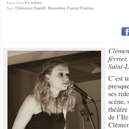
Sauvé dans
En scène
Tags:
,
,
Clémence Savelli
Nouvelles
Pascal Pistone
Clémenc
février,
Saint-L
C’est u
presqu
ses rid
scène, 
théâtre
de l’Il
Clémen