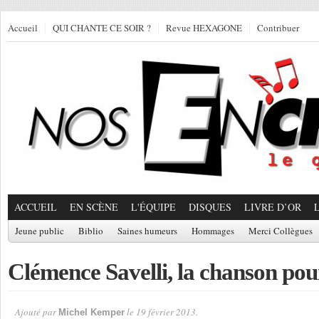
Accueil
QUI CHANTE CE SOIR ?
Revue HEXAGONE
Contribuer
ACCUEIL
EN SCÈNE
L'ÉQUIPE
DISQUES
LIVRE D’OR
Jeune public
Biblio
Saines humeurs
Hommages
Merci Collègues
Clémence Savelli, la chanson po
Ajouté par
le 19 février 2013.
Michel Kemper
Par