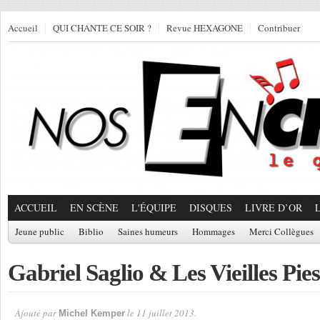
Accueil
QUI CHANTE CE SOIR ?
Revue HEXAGONE
Contribuer
ACCUEIL
EN SCÈNE
L'ÉQUIPE
DISQUES
LIVRE D’OR
Jeune public
Biblio
Saines humeurs
Hommages
Merci Collègues
Gabriel Saglio & Les Vieilles Pie
Ajouté par
le 11 juillet 2013.
Michel Kemper
Par