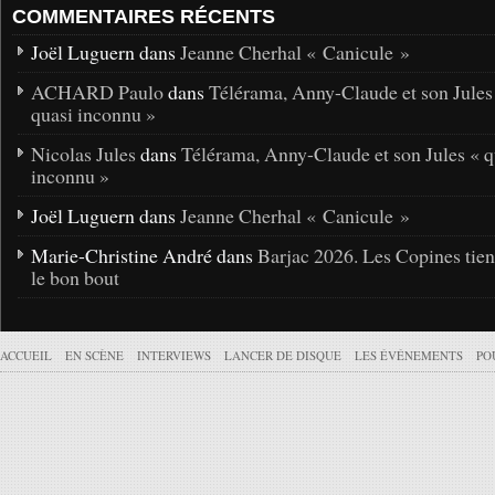
COMMENTAIRES RÉCENTS
Joël Luguern dans
Jeanne Cherhal « Canicule »
ACHARD Paulo
dans
Télérama, Anny-Claude et son Jules
quasi inconnu »
Nicolas Jules
dans
Télérama, Anny-Claude et son Jules « q
inconnu »
Joël Luguern dans
Jeanne Cherhal « Canicule »
Marie-Christine André dans
Barjac 2026. Les Copines tie
le bon bout
ACCUEIL
EN SCÈNE
INTERVIEWS
LANCER DE DISQUE
LES ÉVÉNEMENTS
PO