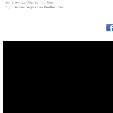
Sauvé dans
La Chanson du Jour
Tags:
,
Gabriel Saglio
Les Vieilles Pies