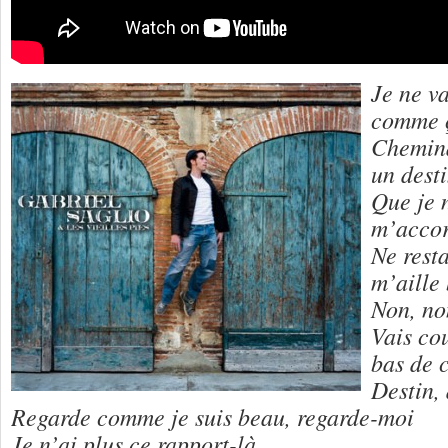
Je ne va
comme 
Chemina
un dest
Que je n
m’acco
Ne resta
m’aille
Non, no
Vais cou
bas de 
Destin, 
Regarde comme je suis beau, regarde-moi
Je n’ai plus ce rapport-là