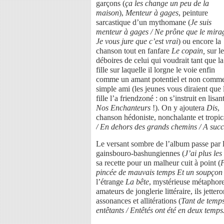
garçons (
ça les change un peu de la
maison
),
Menteur à gages
, peinture
sarcastique d’un mythomane (
Je suis
menteur à gages / Ne prône que le mirag
Je vous jure que c’est vrai
) ou encore la
chanson tout en fanfare
Le copain,
sur le
déboires de celui qui voudrait tant que la
fille sur laquelle il lorgne le voie enfin
comme un amant potentiel et non comm
simple ami (les jeunes vous diraient que 
fille l’a friendzoné : on s’instruit en lisan
Nos Enchanteurs
!). On y ajoutera
Dis
,
chanson hédoniste, nonchalante et tropica
/ En dehors des grands chemins / A succo
Le versant sombre de l’album passe par
gainsbouro-bashungiennes (
J’ai plus les
sa recette pour un malheur cuit à point (
P
pincée de mauvais temps Et un soupçon de
l’étrange
La bête
, mystérieuse métaphore
amateurs de jonglerie littéraire, ils jetter
assonances et allitérations (
Tant de temps
entêtants / Entêtés ont été en deux temp