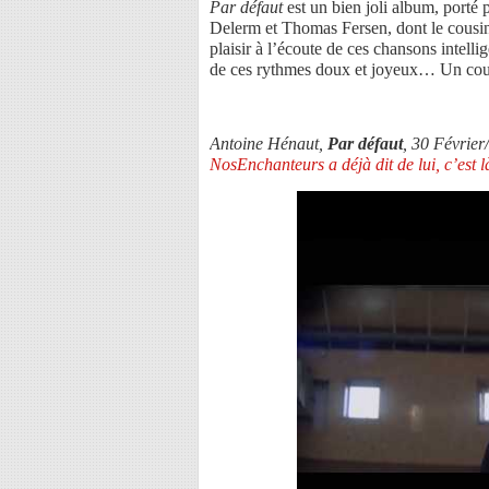
Par défaut
est un bien joli album, porté
Delerm et Thomas Fersen, dont le cousin
plaisir à l’écoute de ces chansons intellig
de ces rythmes doux et joyeux… Un coup 
Antoine Hénaut,
Par défaut
, 30 Févrie
NosEnchanteurs a déjà dit de lui, c’est l