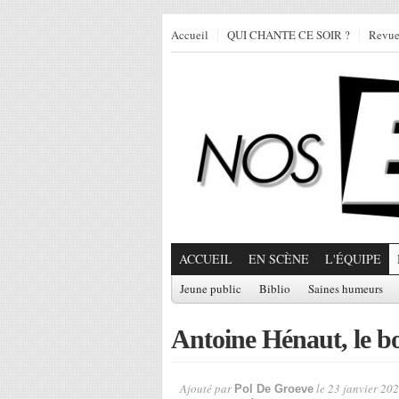
Accueil
QUI CHANTE CE SOIR ?
Revu
ACCUEIL
EN SCÈNE
L'ÉQUIPE
Jeune public
Biblio
Saines humeurs
Antoine Hénaut, le b
Ajouté par
le 23 janvier 202
Pol De Groeve