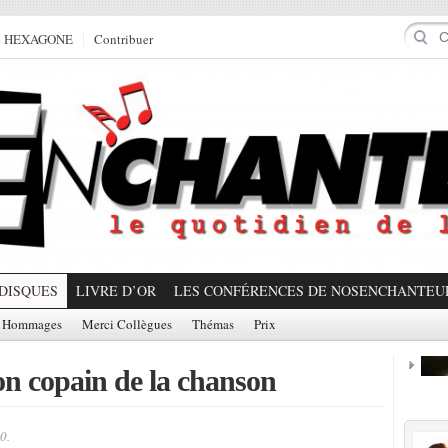
e HEXAGONE
Contribuer
DISQUES
LIVRE D’OR
LES CONFÉRENCES DE NOSENCHANTEU
Hommages
Merci Collègues
Thémas
Prix
on copain de la chanson
Prom
0.
Partager!