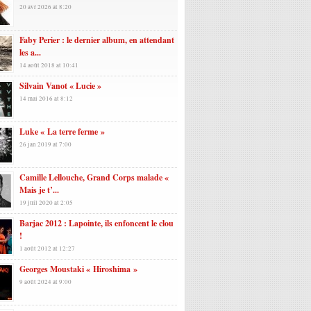
20 avr 2026 at 8:20
Faby Perier : le dernier album, en attendant
les a...
14 août 2018 at 10:41
Silvain Vanot « Lucie »
14 mai 2016 at 8:12
Luke « La terre ferme »
26 jan 2019 at 7:00
Camille Lellouche, Grand Corps malade «
Mais je t’...
19 juil 2020 at 2:05
Barjac 2012 : Lapointe, ils enfoncent le clou
!
1 août 2012 at 12:27
Georges Moustaki « Hiroshima »
9 août 2024 at 9:00