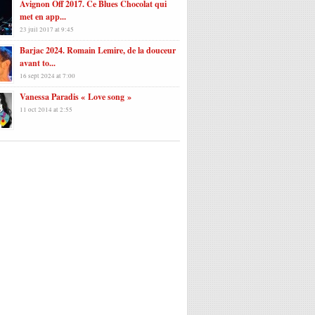
Avignon Off 2017. Ce Blues Chocolat qui
met en app...
23 juil 2017 at 9:45
Barjac 2024. Romain Lemire, de la douceur
avant to...
16 sept 2024 at 7:00
Vanessa Paradis « Love song »
11 oct 2014 at 2:55