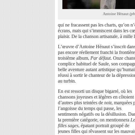
Antoine Hénaut
(ph
qui ne fracassent pas les charts, qu’on n’
écrans, mais qui s’immiscent dans les cœu
plaisir. De la chanson artisanale, à mille 
L’œuvre d’Antoine Hénaut s’inscrit dans
pas encore réellement franchi la frontière
troisième album,
Par défaut
. Onze chanso
complice habituel de Saule, son compagn
belle aventure autant artistique qu’humain
réussi à sortir le chanteur de la dépress
au turbin.
En est ressorti un disque bigarré, où les
chansons joyeuses et légères en côtoient
d’autres plus teintées de noir, marquées 
l’angoisse du temps qui passe, les
sentiments négatifs ou la désillusion. Da
la première catégorie, on mentionnera
Le
filles sages
, épatant portrait groupé de
jeunes filles qui rêvassent sur les mauvai