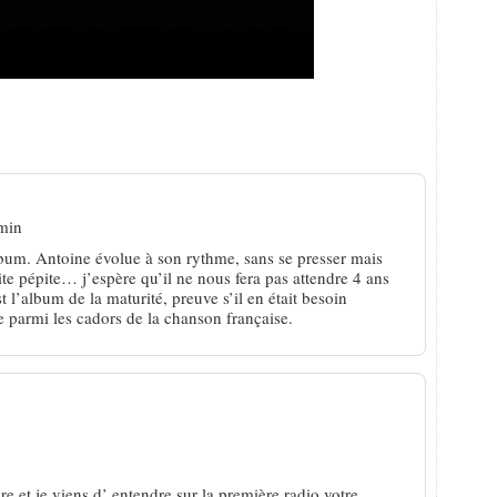
e bon copain de la chanson
 min
lbum. Antoine évolue à son rythme, sans se presser mais
e pépite… j’espère qu’il ne nous fera pas attendre 4 ans
t l’album de la maturité, preuve s’il en était besoin
 parmi les cadors de la chanson française.
e et je viens d’ entendre sur la première radio votre