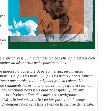
e /
s
e un
la
t
le, qu’un Vassiliu n’aurait pas reniée :
Dis, on n’est pas bien
mber au désir / Aux petits plaisirs malins
.
 le morceau d’ouverture,
À personne
, aux résonnances
 mots / J’ai plus les mots / Ou plus les beaux
), par
À Table
et
renez une parole en l’air / Ajoutez-y de la colère / Une
 sentiments / C’est un plat qui se mange froid et seul
) ou
 des penchants noirs tapis dans nos esprits. Quant aux
ont leur dévolu sur
Tant de temps
et ses revigorantes
 déjà / De tant mieux / De t’en fais pas / Tant de temps
s…
), démonstration sans tape à l’œil de la maîtrise de l’artiste.