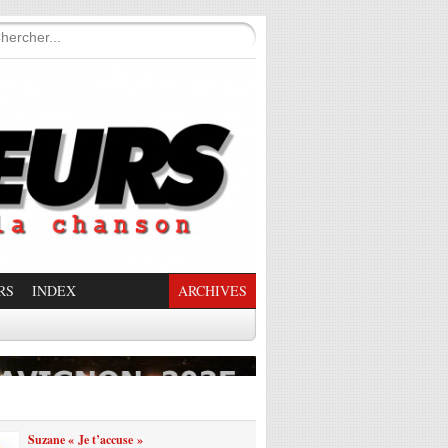
RS
INDEX
ARCHIVES
enade Enchantée
Suzane « Je t’accuse »