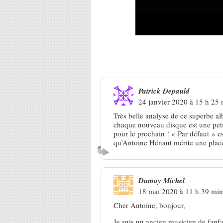
2 Réponses à
Antoine Hénaut, l
Patrick Depauld
24 janvier 2020 à 15 h 25
Très belle analyse de ce superbe a
chaque nouveau disque est une petit
pour le prochain ! « Par défaut » es
qu’Antoine Hénaut mérite une place
Dumay Michel
18 mai 2020 à 11 h 39 min
Cher Antoine, bonjour,
Je suis un ancien musicien de fanfar