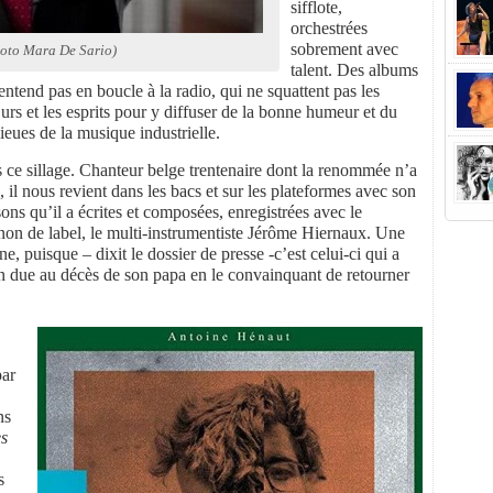
sifflote,
orchestrées
sobrement avec
oto Mara De Sario)
talent. Des albums
entend pas en boucle à la radio, qui ne squattent pas les
rs et les esprits pour y diffuser de la bonne humeur et du
lieues de la musique industrielle.
 ce sillage. Chanteur belge trentenaire dont la renommée n’a
, il nous revient dans les bacs et sur les plateformes avec son
ns qu’il a écrites et composées, enregistrées avec le
on de label, le multi-instrumentiste Jérôme Hiernaux. Une
e, puisque – dixit le dossier de presse -c’est celui-ci qui a
ion due au décès de son papa en le convainquant de retourner
par
ns
s
s