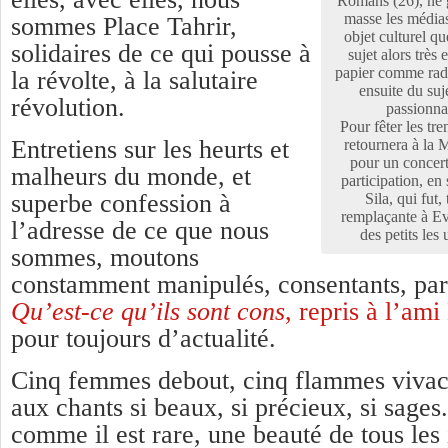
Romans (26), ne g
masse les médias
sommes Place Tahrir,
objet culturel qu
solidaires de ce qui pousse à
sujet alors très
papier comme radio
la révolte, à la salutaire
ensuite du suj
révolution.
passionna
Pour fêter les tr
Entretiens sur les heurts et
retournera à la
pour un concert 
malheurs du monde, et
participation, en
superbe confession à
Sila, qui fut,
remplaçante à Ev
l’adresse de ce que nous
des petits les
sommes, moutons
constamment manipulés, consentants, parf
Qu’est-ce qu’ils sont cons
, repris à l’am
pour toujours d’actualité.
Cinq femmes debout, cinq flammes vivace
aux chants si beaux, si précieux, si sage
comme il est rare, une beauté de tous les