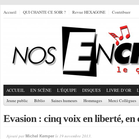
Accueil
QUI CHANTE CE SOIR ?
Revue HEXAGONE
Contribuer
ACCUEIL
EN SCÈNE
L'ÉQUIPE
DISQUES
LIVRE D’OR
Jeune public
Biblio
Saines humeurs
Hommages
Merci Collègues
Evasion : cinq voix en liberté, en 
Ajouté par
le 19 novembre 2013.
Michel Kemper
Par