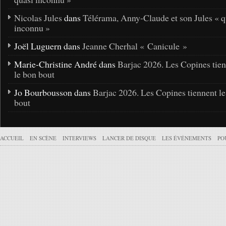
Nicolas Jules
dans
Télérama, Anny-Claude et son Jules « q
inconnu »
Joël Luguern dans
Jeanne Cherhal « Canicule »
Marie-Christine André dans
Barjac 2026. Les Copines tie
le bon bout
Jo Bourbousson dans
Barjac 2026. Les Copines tiennent l
bout
ACCUEIL
EN SCÈNE
INTERVIEWS
LANCER DE DISQUE
LES ÉVÉNEMENTS
PO