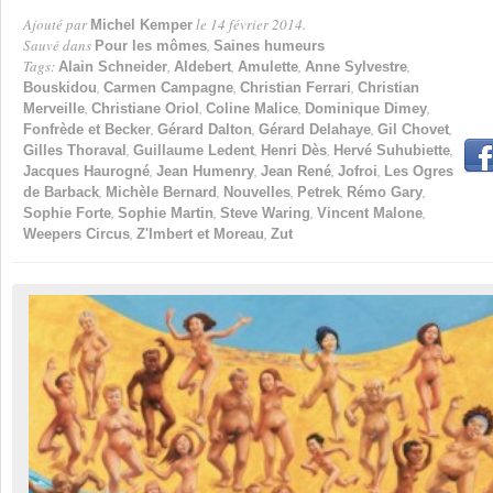
Ajouté par
le 14 février 2014.
Michel Kemper
Par
Sauvé dans
,
Pour les mômes
Saines humeurs
Tags:
,
,
,
,
Alain Schneider
Aldebert
Amulette
Anne Sylvestre
,
,
,
Bouskidou
Carmen Campagne
Christian Ferrari
Christian
,
,
,
,
Merveille
Christiane Oriol
Coline Malice
Dominique Dimey
,
,
,
,
Fonfrède et Becker
Gérard Dalton
Gérard Delahaye
Gil Chovet
,
,
,
,
Gilles Thoraval
Guillaume Ledent
Henri Dès
Hervé Suhubiette
,
,
,
,
Jacques Haurogné
Jean Humenry
Jean René
Jofroi
Les Ogres
,
,
,
,
,
de Barback
Michèle Bernard
Nouvelles
Petrek
Rémo Gary
,
,
,
,
Sophie Forte
Sophie Martin
Steve Waring
Vincent Malone
,
,
Weepers Circus
Z'Imbert et Moreau
Zut