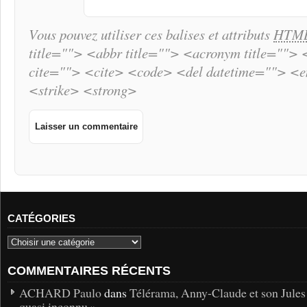
Vous pouvez utiliser ces balises et attributs
HTM
title=""> <abbr title=""> <acronym title="">
cite=""> <cite> <code> <del datetime=""> <
<strike> <strong>
CATÉGORIES
COMMENTAIRES RÉCENTS
ACHARD Paulo
dans
Télérama, Anny-Claude et son Jules
quasi inconnu »