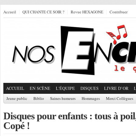
Accueil
QUI CHANTE CE SOIR ?
Revue HEXAGONE
Contribuer
ACCUEIL
EN SCÈNE
L'ÉQUIPE
DISQUES
LIVRE D’OR
Jeune public
Biblio
Saines humeurs
Hommages
Merci Collègues
Disques pour enfants : tous à poi
Copé !