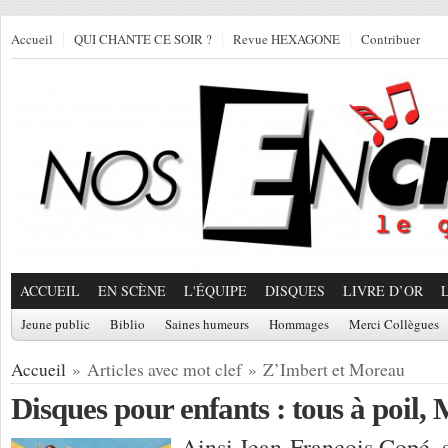
Accueil
QUI CHANTE CE SOIR ?
Revue HEXAGONE
Contribuer
ACCUEIL
EN SCÈNE
L'ÉQUIPE
DISQUES
LIVRE D’OR
Jeune public
Biblio
Saines humeurs
Hommages
Merci Collègues
Accueil
» Articles avec mot clef » Z’Imbert et Moreau
Disques pour enfants : tous à poil,
Ainsi Jean-François Copé, 