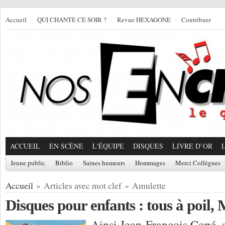
Accueil
QUI CHANTE CE SOIR ?
Revue HEXAGONE
Contribuer
ACCUEIL
EN SCÈNE
L'ÉQUIPE
DISQUES
LIVRE D’OR
Jeune public
Biblio
Saines humeurs
Hommages
Merci Collègues
Accueil
» Articles avec mot clef » Amulette
Disques pour enfants : tous à poil,
Ainsi Jean-François Copé, 