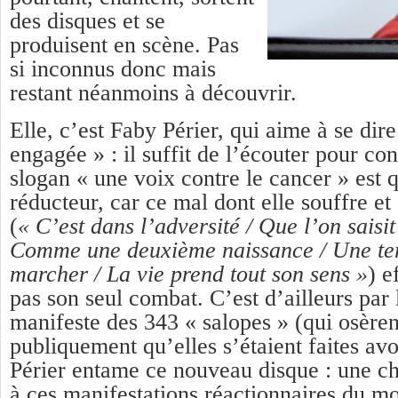
des disques et se
produisent en scène. Pas
si inconnus donc mais
restant néanmoins à découvrir.
Elle, c’est Faby Périer, qui aime à se dir
engagée » : il suffit de l’écouter pour co
slogan « une voix contre le cancer » est 
réducteur, car ce mal dont elle souffre et
(
« C’est dans
l’adversité / Que l’on saisi
Comme une deuxième naissance / Une ter
marcher / La vie prend tout son sens »
) e
pas son seul combat. C’est d’ailleurs par
manifeste des 343 « salopes » (qui osèren
publiquement qu’elles s’étaient faites av
Périer entame ce nouveau disque : une c
à ces manifestations réactionnaires du 