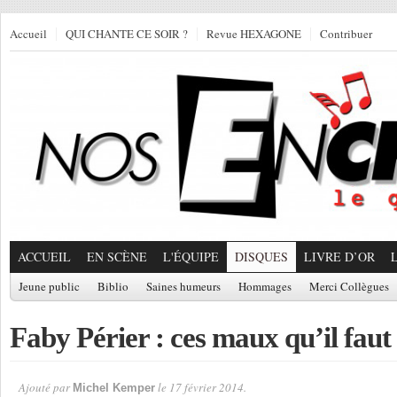
Accueil
QUI CHANTE CE SOIR ?
Revue HEXAGONE
Contribuer
ACCUEIL
EN SCÈNE
L'ÉQUIPE
DISQUES
LIVRE D’OR
Jeune public
Biblio
Saines humeurs
Hommages
Merci Collègues
Faby Périer : ces maux qu’il faut
Ajouté par
le 17 février 2014.
Michel Kemper
Par