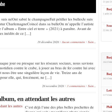
23 juil 2
Bar
1 août 20
 suis néOnt sabré le champagneFait pétiller les bullesJe suis
futur CharlemagneCoincé dans sa bulleOn m’appelle l’autiste
Sour
e l’album « Entre ciel et terre » (2021) à paraître. Avant de
22 déc 20
tres inédits de ce […]
19 décembre 2020
Aucun commentaire
Suite...
+Popu
Barj
haque jour ou presque sur les réseaux sociaux, nous savions
164 Com
otidien contre le crabe, à jouer au bras de fer contre lui avec
t nous être une singulière leçon de vie. Treize ans de
Barj
 pour elle, qui, forcément, ne […]
163 Com
20 novembre 2020
3 commentaires
Suite...
Lett
117 Com
album, en attendant les autres
C’est déjà l’une des plus belles pochettes de
Phil
disque qui soit : magnifique photo signée
98 Comm