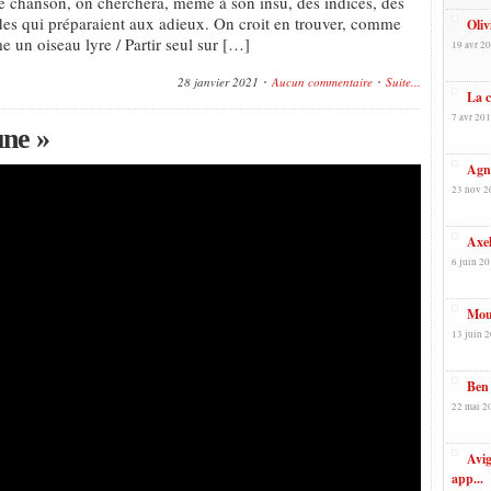
 chanson, on cherchera, même à son insu, des indices, des
des qui préparaient aux adieux. On croit en trouver, comme
Oliv
 un oiseau lyre / Partir seul sur […]
19 avr 20
28 janvier 2021
Aucun commentaire
Suite...
La 
7 avr 201
une »
Agnè
23 nov 2
Axel
6 juin 20
Mouh
13 juin 2
Ben 
22 mai 2
Avig
app...