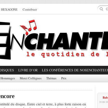
e HEXAGONE
Contribuer
DISQUES
LIVRE D’OR
LES CONFÉRENCES DE NOSENCHANTEU
Hommages
Merci Collègues
Thémas
Prix
Prom
encore
Babx
20 déc 2
intitulé du disque, Entre ciel et terre, à plus forte raison en