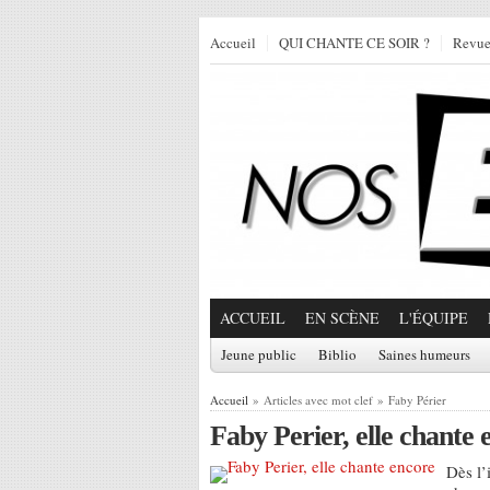
Accueil
QUI CHANTE CE SOIR ?
Revu
ACCUEIL
EN SCÈNE
L'ÉQUIPE
Jeune public
Biblio
Saines humeurs
Accueil
» Articles avec mot clef » Faby Périer
Faby Perier, elle chante 
Dès l’