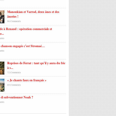
Manoukian et Varrod, deux ânes et des
âneries !
96 Comments
e à Renaud : opération commerciale et
e...
ents
a chanson engagée c’est Stromaé…
ents
Reprises de Ferrat : tant qu’il y aura du fric
à s...
72 Comments
« Je chante faux en français »
69 Comments
-il subventionner Noah ?
ents