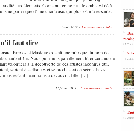
 nudité aux éléments. Corps nu, crane nu : le crabe est déjà
ons ne parler que d’une chanteuse, qui plus est intéressante,
14 août 2018
1 commentaire
Suite...
Band
racolag
’il faut dire
93 Comm
mensuel Paroles et Musique existait une rubrique du nom de
Si l
ils chantent ! ». Nous pourrions pareillement titrer certains de
77 Comm
llant volontiers à la découverte de ces artistes inconnus qui,
tent, sortent des disques et se produisent en scène. Pas si
 mais restant néanmoins à découvrir. Elle, […]
17 février 2014
7 commentaires
Suite...
Faut
68 Comm