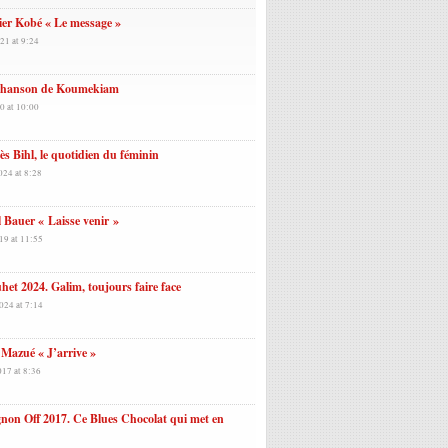
ier Kobé « Le message »
21 at 9:24
chanson de Koumekiam
0 at 10:00
s Bihl, le quotidien du féminin
024 at 8:28
 Bauer « Laisse venir »
19 at 11:55
et 2024. Galim, toujours faire face
024 at 7:14
Mazué « J’arrive »
017 at 8:36
non Off 2017. Ce Blues Chocolat qui met en