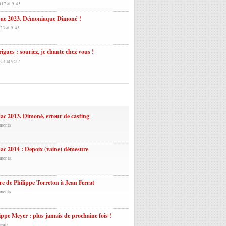
017 at 9:45
jac 2023. Démoniaque Dimoné !
23 at 9:45
igues : souriez, je chante chez vous !
14 at 9:37
laires
ac 2013. Dimoné, erreur de casting
ments
ac 2014 : Depoix (vaine) démesure
ments
re de Philippe Torreton à Jean Ferrat
ments
ippe Meyer : plus jamais de prochaine fois !
ents