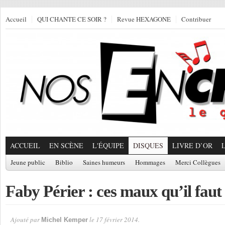
Accueil
QUI CHANTE CE SOIR ?
Revue HEXAGONE
Contribuer
ACCUEIL
EN SCÈNE
L'ÉQUIPE
DISQUES
LIVRE D’OR
Jeune public
Biblio
Saines humeurs
Hommages
Merci Collègues
Faby Périer : ces maux qu’il faut
Ajouté par
le 17 février 2014.
Michel Kemper
Par