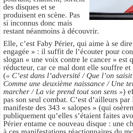
des disques et se
produisent en scène. Pas
si inconnus donc mais
restant néanmoins à découvrir.
Elle, c’est Faby Périer, qui aime à se dir
engagée » : il suffit de l’écouter pour co
slogan « une voix contre le cancer » est 
réducteur, car ce mal dont elle souffre et
(
« C’est dans
l’adversité / Que l’on saisi
Comme une deuxième naissance / Une ter
marcher / La vie prend tout son sens »
) e
pas son seul combat. C’est d’ailleurs par
manifeste des 343 « salopes » (qui osèren
publiquement qu’elles s’étaient faites av
Périer entame ce nouveau disque : une c
à ces manifestations réactionnaires du 